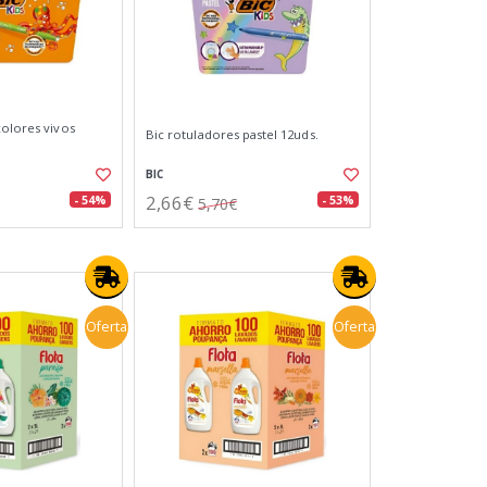
colores vivos
Bic rotuladores pastel 12uds.
BIC
2,66€
- 54%
- 53%
5,70€
Oferta
Oferta