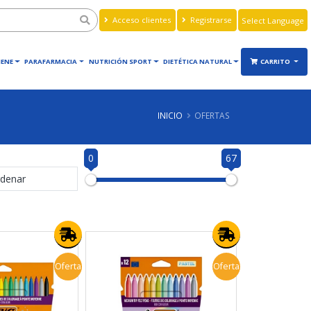
Acceso clientes
Registrarse
Powered by
Translate
IENE
PARAFARMACIA
NUTRICIÓN SPORT
DIETÉTICA NATURAL
CARRITO
INICIO
OFERTAS
0
67
denar
Oferta
Oferta