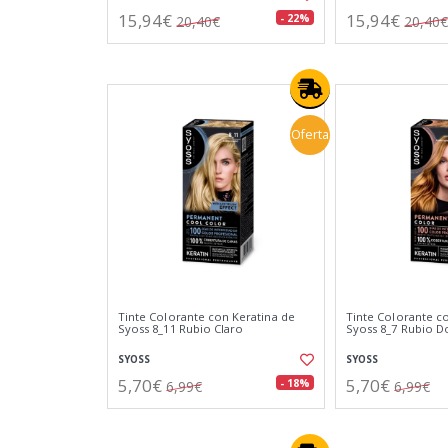
15,94€
15,94€
- 22%
20,40€
20,40€
Oferta
Tinte Colorante con Keratina de
Tinte Colorante c
Syoss 8_11 Rubio Claro
Syoss 8_7 Rubio 
SYOSS
SYOSS
5,70€
5,70€
- 18%
6,99€
6,99€