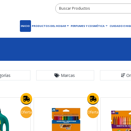
INICIO
PRODUCTOS DEL HOGAR
PERFUMES Y COSMÉTICA
CUIDADO E HIG
gorías
Marcas
Or
Oferta
Oferta