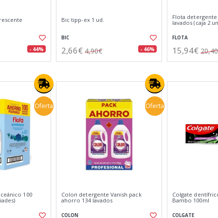
Flota detergente
rescente
Bic tipp-ex 1 ud.
lavados (caja 2 u
BIC
FLOTA
2,66€
15,94€
- 44%
- 46%
4,90€
20,4
Oferta
Oferta
oceánico 100
Colon detergente Vanish pack
Colgate dentífri
iades)
ahorro 134 lavados
Bambo 100ml
COLON
COLGATE