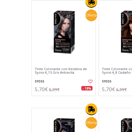
Oferta
Tinte Colorante con Keratina de
Tinte Colorante c
Syoss 4_15 Gris Antracita
Syoss 4_8 Castaño
SYOSS
SYOSS
5,70€
5,70€
- 18%
6,99€
6,99€
Oferta