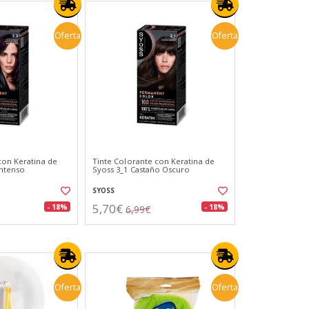
Oferta
Oferta
con Keratina de
Tinte Colorante con Keratina de
Intenso
Syoss 3_1 Castaño Oscuro
SYOSS
5,70€
- 18%
- 18%
6,99€
Oferta
Oferta