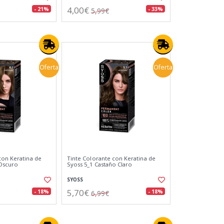
4,00€
- 21%
- 33%
5,99€
Oferta
Oferta
con Keratina de
Tinte Colorante con Keratina de
 Oscuro
Syoss 5_1 Castaño Claro
SYOSS
5,70€
- 18%
- 18%
6,99€