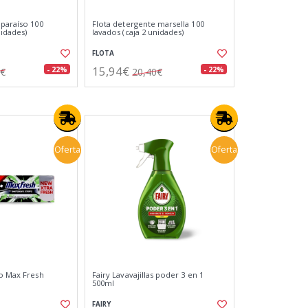
 paraíso 100
Flota detergente marsella 100
nidades)
lavados (caja 2 unidades)
FLOTA
15,94€
- 22%
- 22%
0€
20,40€
Oferta
Oferta
co Max Fresh
Fairy Lavavajillas poder 3 en 1
500ml
FAIRY