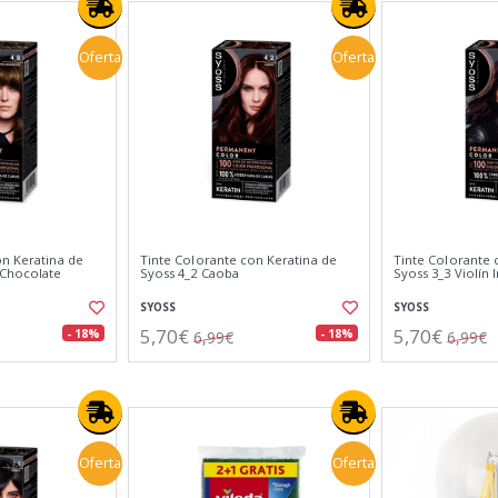
Oferta
Oferta
on Keratina de
Tinte Colorante con Keratina de
Tinte Colorante 
 Chocolate
Syoss 4_2 Caoba
Syoss 3_3 Violín 
SYOSS
SYOSS
5,70€
5,70€
- 18%
- 18%
6,99€
6,99€
Oferta
Oferta