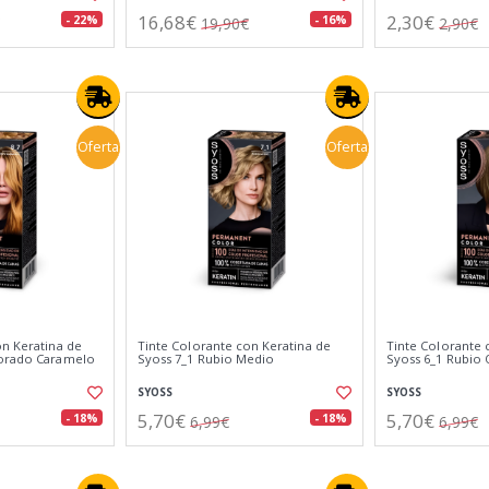
16,68€
2,30€
- 22%
- 16%
19,90€
2,90€
Oferta
Oferta
on Keratina de
Tinte Colorante con Keratina de
Tinte Colorante 
Dorado Caramelo
Syoss 7_1 Rubio Medio
Syoss 6_1 Rubio
SYOSS
SYOSS
5,70€
5,70€
- 18%
- 18%
6,99€
6,99€