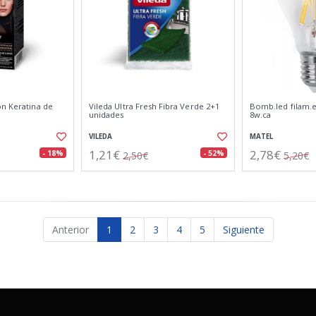
on Keratina de
Vileda Ultra Fresh Fibra Verde 2+1
Bomb.led filam.e
unidades
8w.ca
VILEDA
MATEL
1,21€
2,78€
- 18%
- 52%
2,50€
5,20€
Anterior
1
2
3
4
5
Siguiente