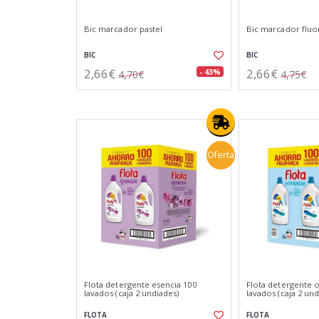
Bic marcador pastel
Bic marcador fluo
BIC
BIC
2,66€
2,66€
- 43%
4,70€
4,75€
Oferta
Flota detergente esencia 100
Flota detergente 
lavados (caja 2 undiades)
lavados (caja 2 und
FLOTA
FLOTA