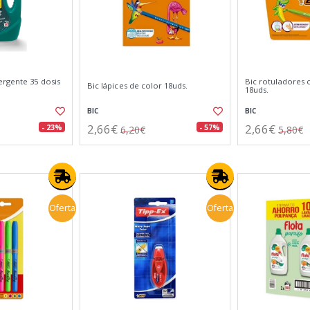
ergente 35 dosis
Bic rotuladores 
Bic lápices de color 18uds.
18uds.
BIC
BIC
2,66€
2,66€
- 23%
- 57%
6,20€
5,80€
Oferta
Oferta