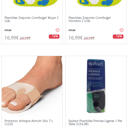
Plantillas Deporte Comforgel Mujer 2
Plantillas Deporte Comforgel
Uds
Hombre 2 Uds
PRIM
PRIM
16,99€
16,99€
- 16%
- 16%
20,32€
20,32€
Protector Antepie Almoh Silic T L
Epitact Plantillas Piernas Ligeras 1 Par
Cc225
Talla S (36-38)