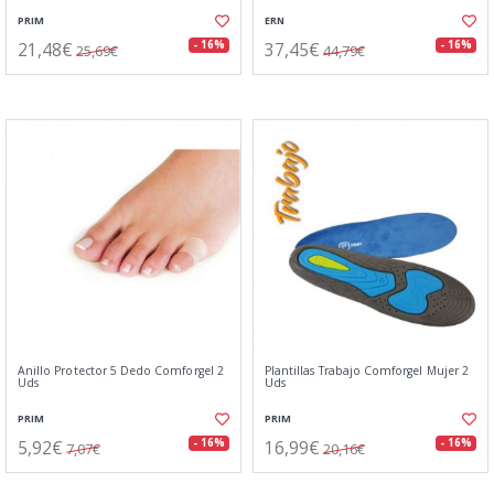
PRIM
ERN
21,48€
37,45€
- 16%
- 16%
25,69€
44,79€
Anillo Protector 5 Dedo Comforgel 2
Plantillas Trabajo Comforgel Mujer 2
Uds
Uds
PRIM
PRIM
5,92€
16,99€
- 16%
- 16%
7,07€
20,16€