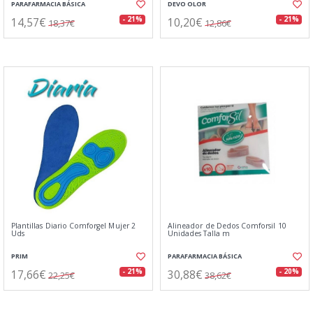
PARAFARMACIA BÁSICA
DEVO OLOR
14,57€
10,20€
- 21%
- 21%
18,37€
12,86€
Plantillas Diario Comforgel Mujer 2
Alineador de Dedos Comforsil 10
Uds
Unidades Talla m
PRIM
PARAFARMACIA BÁSICA
17,66€
30,88€
- 21%
- 20%
22,25€
38,62€