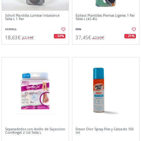
Scholl Plantilla Lumbar Inbalance
Epitact Plantillas Piernas Ligeras 1 Par
Talla L 1 Par
Talla L (42-45)
SCHOLL
ERN
18,63€
37,45€
- 50%
- 21%
37,13€
47,52€
Separadedos con Anillo de Sujeccion
Devor Olor Spray Pies y Calzado 150
Comforgel 2 Ud Talla L
ml