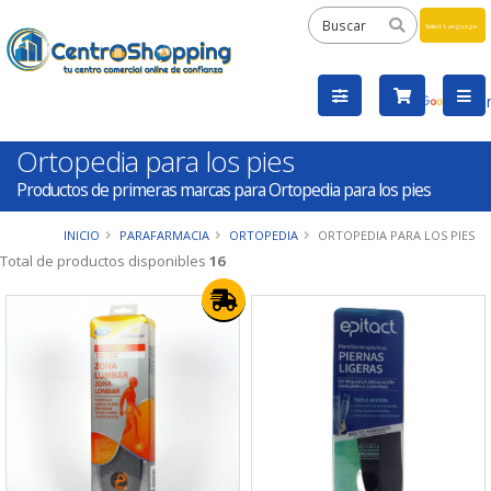
Powered
by
Tra
Ortopedia para los pies
Productos de primeras marcas para Ortopedia para los pies
INICIO
PARAFARMACIA
ORTOPEDIA
ORTOPEDIA PARA LOS PIES
Total de productos disponibles
16