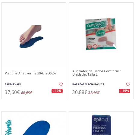
Alineador de Dedos Comforsil 10
Plantilla Anat For T 2 3940 250657
Unidades Talla L
FARMAVARI
PARAFARMACIA BÁSICA
37,60€
30,88€
- 19%
- 19%
46,69€
38,06€