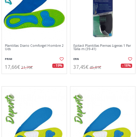
Plantillas Diario Comforgel Hombre 2
Epitact Plantillas Piernas Ligeras 1 Par
Uds
Talla m (39-41)
PRIM
ERN
17,66€
37,45€
- 19%
- 18%
21,76€
45,81€