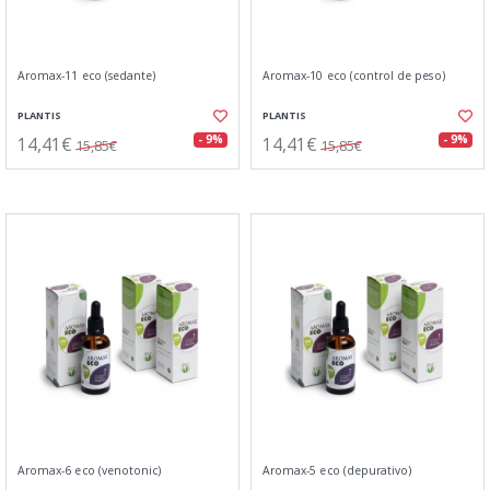
Aromax-11 eco (sedante)
Aromax-10 eco (control de peso)
PLANTIS
PLANTIS
14,41€
14,41€
- 9%
- 9%
15,85€
15,85€
Aromax-6 eco (venotonic)
Aromax-5 eco (depurativo)