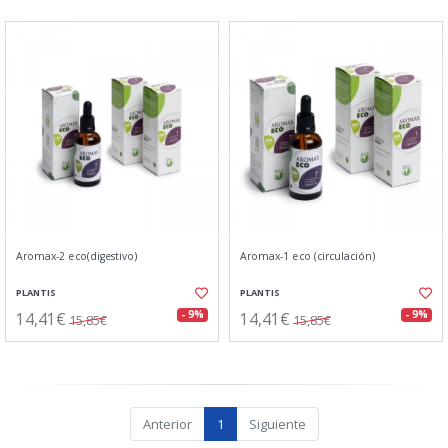
Aromax-2 eco(digestivo)
Aromax-1 eco (circulación)
PLANTIS
PLANTIS
14,41€
14,41€
- 9%
- 9%
15,85€
15,85€
Anterior
1
Siguiente