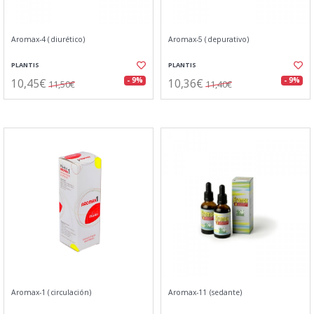
Aromax-4 (diurético)
Aromax-5 (depurativo)
PLANTIS
PLANTIS
10,45€
10,36€
- 9%
- 9%
11,50€
11,40€
Aromax-1 (circulación)
Aromax-11 (sedante)