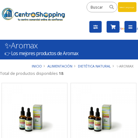
Powered
by
Tra
✨Aromax
👉 Los mejores productos de Aromax
INICIO
ALIMENTACIÓN
DIETÉTICA NATURAL
✨AROMAX
Total de productos disponibles
18