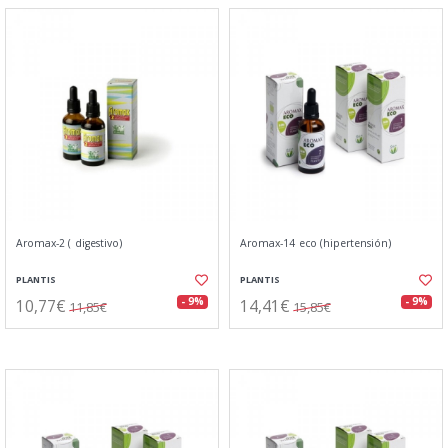
Aromax-2 ( digestivo)
Aromax-14 eco (hipertensión)
PLANTIS
PLANTIS
10,77€
14,41€
- 9%
- 9%
11,85€
15,85€