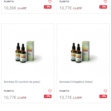
PLANTIS
PLANTIS
10,36€
10,77€
- 9%
- 9%
11,40€
11,85€
Aromax-10 (control de peso)
Aromax-3 (hepático biliar)
PLANTIS
PLANTIS
10,77€
10,77€
- 9%
- 9%
11,85€
11,85€