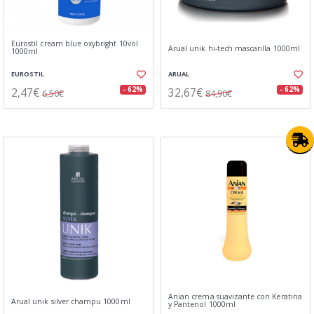
Eurostil cream blue oxybright 10vol
Arual unik hi-tech mascarilla 1000ml
1000ml
EUROSTIL
ARUAL
2,47€
32,67€
- 62%
- 62%
6,50€
84,90€
Anian crema suavizante con Keratina
Arual unik silver champu 1000ml
y Pantenol 1000ml