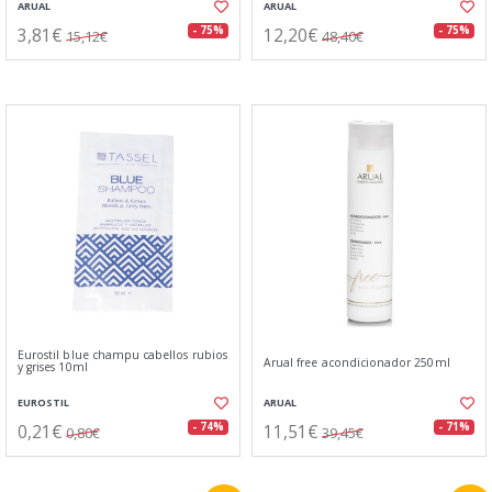
ARUAL
ARUAL
3,81€
12,20€
- 75%
- 75%
15,12€
48,40€
Eurostil blue champu cabellos rubios
Arual free acondicionador 250ml
y grises 10ml
EUROSTIL
ARUAL
0,21€
11,51€
- 74%
- 71%
0,80€
39,45€