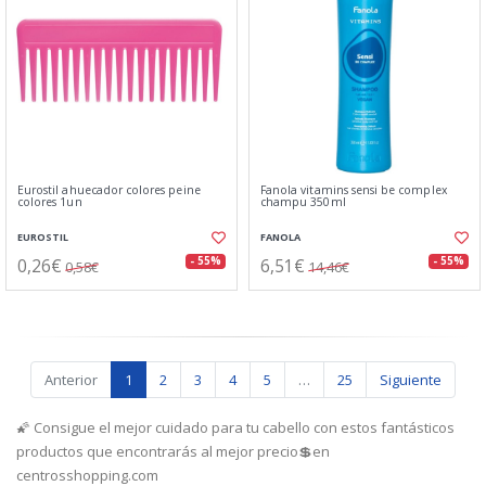
Eurostil ahuecador colores peine
Fanola vitamins sensi be complex
colores 1un
champu 350ml
EUROSTIL
FANOLA
0,26€
6,51€
- 55%
- 55%
0,58€
14,46€
Anterior
1
2
3
4
5
…
25
Siguiente
🌠 Consigue el mejor cuidado para tu cabello con estos fantásticos
productos que encontrarás al mejor precio💲en
centrosshopping.com