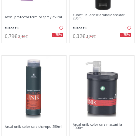
Eurostil bi-phase acondicionador
Tassel protector termico spray 250ml
250ml
EUROSTIL
EUROSTIL
0,79€
0,32€
- 75%
- 75%
3,15€
1,27€
Arual unik color care mascarilla
Arual unik color care champu 250ml
1000ml