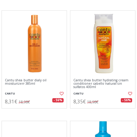
Cantu shea butter dialy oil
Cantu shea butter hydrating cream
moisturizerr 385ml
conditioner cabello natural sin
sulfatos 400ml
CANTU
CANTU
8,31€
8,35€
- 56%
- 56%
18,98€
18,98€