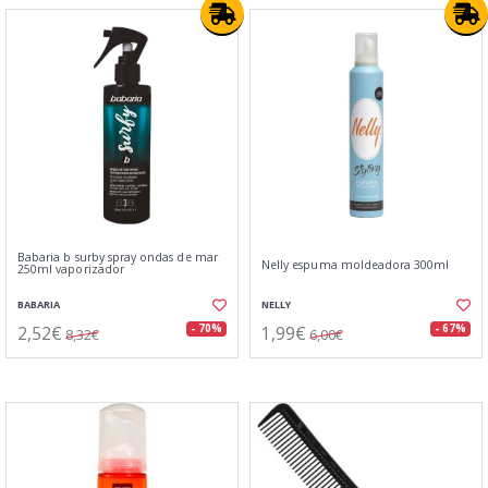
Babaria b surby spray ondas de mar
Nelly espuma moldeadora 300ml
250ml vaporizador
BABARIA
NELLY
2,52€
1,99€
- 70%
- 67%
8,32€
6,00€