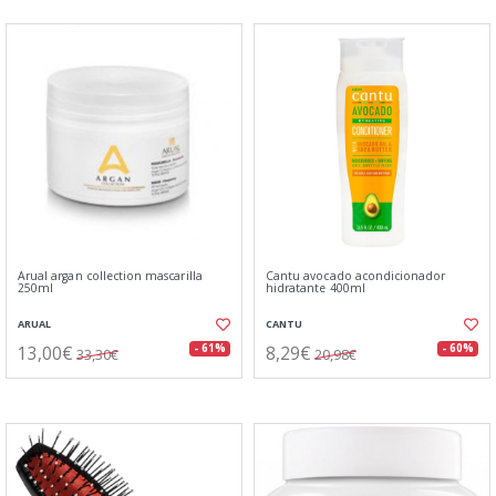
Arual argan collection mascarilla
Cantu avocado acondicionador
250ml
hidratante 400ml
ARUAL
CANTU
13,00€
8,29€
- 61%
- 60%
33,30€
20,98€