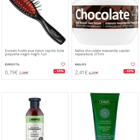
Eurostil fuelle pua nylon cepillo bola
Kallos chocolate mascarilla capilar
pequeña negro negro 1un
reparadora 275ml
EUROSTIL
KALLOS
0,79€
2,41€
- 60%
- 60%
1,98€
6,00€