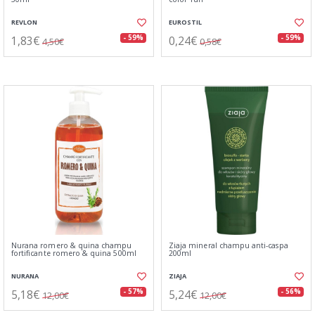
REVLON
EUROSTIL
1,83€
0,24€
- 59%
- 59%
4,50€
0,58€
Nurana romero & quina champu
Ziaja mineral champu anti-caspa
fortificante romero & quina 500ml
200ml
NURANA
ZIAJA
5,18€
5,24€
- 57%
- 56%
12,00€
12,00€