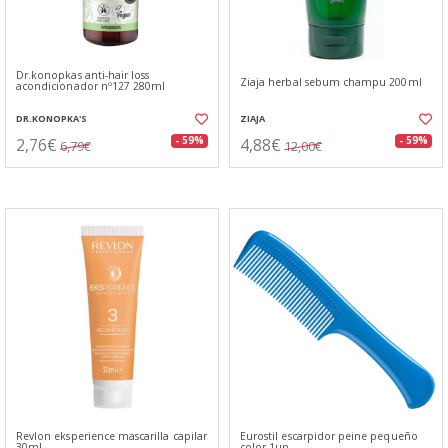
Dr.konopkas anti-hair loss
Ziaja herbal sebum champu 200ml
acondicionador nº127 280ml
DR.KONOPKA'S
ZIAJA
2,76€
4,88€
- 59%
- 59%
6,79€
12,00€
Revlon eksperience mascarilla capilar
Eurostil escarpidor peine pequeño
30ml
color 1un