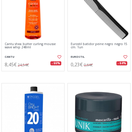
Cantu shea butter curling mousse
Eurostil batidor peine negro negro 15
wave whip 248ml
cm. 1un
CANTU
EUROSTIL
8,45€
0,23€
- 66%
- 64%
24,54€
0,64€