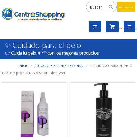
Powered
by
Tra
✨ Cuidado para el pelo
👉 Cuida tu pelo 👩‍🦰 con los mejores productos
INICIO
CUIDADO E HIGIENE PERSONAL
✨ CUIDADO PARA EL PELO
Total de productos disponibles
733