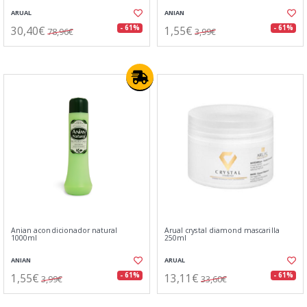
ARUAL
ANIAN
30,40€
1,55€
- 61%
- 61%
78,96€
3,99€
Anian acondicionador natural
Arual crystal diamond mascarilla
1000ml
250ml
ANIAN
ARUAL
1,55€
13,11€
- 61%
- 61%
3,99€
33,60€