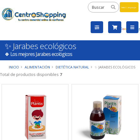
Powered
by
Tra
✨ Jarabes ecológicos
🍀 Los mejores Jarabes ecológicos
INICIO
ALIMENTACIÓN
DIETÉTICA NATURAL
✨ JARABES ECOLÓGICOS
Total de productos disponibles
7