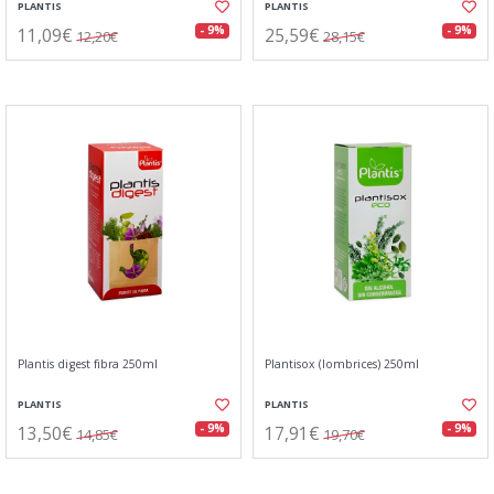
PLANTIS
PLANTIS
11,09€
25,59€
- 9%
- 9%
12,20€
28,15€
Plantis digest fibra 250ml
Plantisox (lombrices) 250ml
PLANTIS
PLANTIS
13,50€
17,91€
- 9%
- 9%
14,85€
19,70€