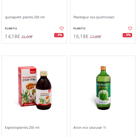
quinapetit plantis 250 ml
Plantispul eco (pulmonar)
PLANTIS
PLANTIS
14,18€
16,18€
- 9%
- 9%
15,60€
17,80€
Expectoplantis 250 ml
Aloin eco s/azucar 1l