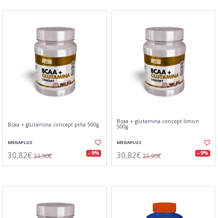
Bcaa + glutamina concept limon
Bcaa + glutamina concept piña 500g
500g
MEGAPLUS
MEGAPLUS
30,82€
30,82€
- 9%
- 9%
33,90€
33,90€