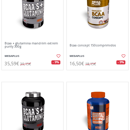
Bcaa + glutamina mand-lim extrem
Bcaa concept 150comprimidos
purity 300g
MEGAPLUS
MEGAPLUS
35,59€
16,50€
- 9%
- 9%
39,15€
18,15€