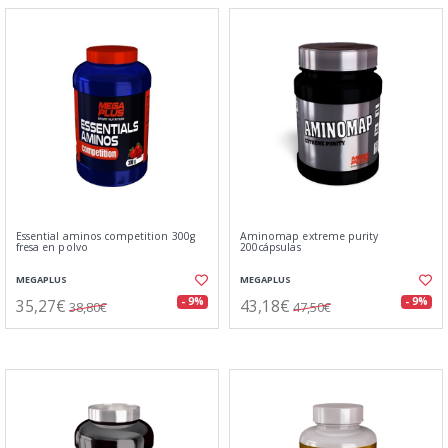
Essential aminos competition 300g
Aminomap extreme purity
fresa en polvo
200cápsulas
MEGAPLUS
MEGAPLUS
35,27€
43,18€
- 9%
- 9%
38,80€
47,50€