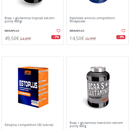
Bcaa + glutamina tropical extrem
Essentials aminos competition
purity 600gr
90cápsulas
MEGAPLUS
MEGAPLUS
49,50€
14,50€
- 9%
- 9%
54,45€
15,95€
Bcaa + glutamina mand-lim extrem
Estoplus competition (30 sobres)
purity 600g