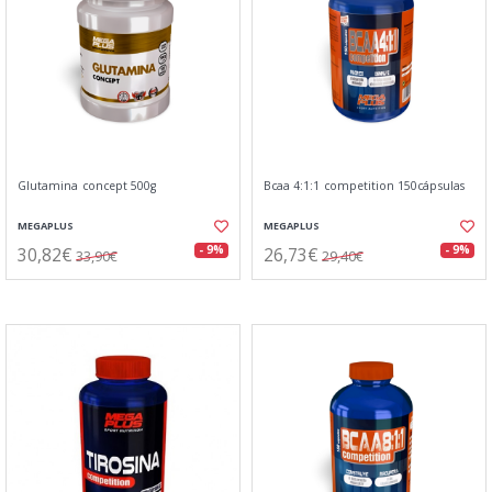
Glutamina concept 500g
Bcaa 4:1:1 competition 150cápsulas
MEGAPLUS
MEGAPLUS
30,82€
26,73€
- 9%
- 9%
33,90€
29,40€