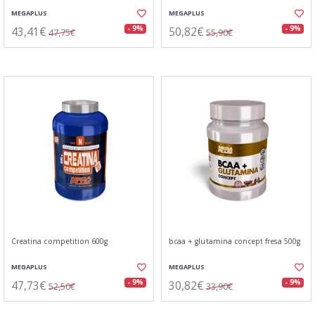
MEGAPLUS
MEGAPLUS
43,41€
50,82€
- 9%
- 9%
47,75€
55,90€
Creatina competition 600g
bcaa + glutamina concept fresa 500g
MEGAPLUS
MEGAPLUS
47,73€
30,82€
- 9%
- 9%
52,50€
33,90€