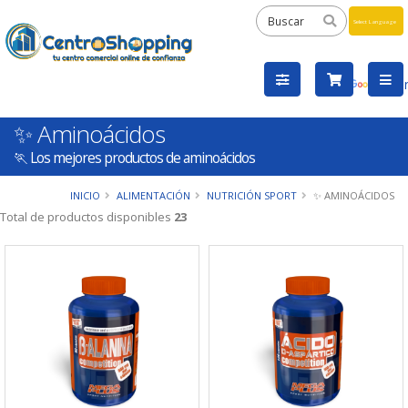
Powered
by
Tra
✨ Aminoácidos
🏃 Los mejores productos de aminoácidos
INICIO
ALIMENTACIÓN
NUTRICIÓN SPORT
✨ AMINOÁCIDOS
Total de productos disponibles
23