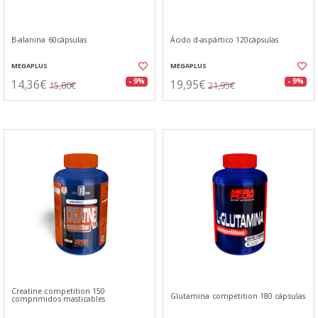
B-alanina 60cápsulas
Ácido d-aspártico 120cápsulas
MEGAPLUS
MEGAPLUS
14,36€
19,95€
- 9%
- 9%
15,80€
21,95€
Creatine competition 150
Glutamina competition 180 cápsulas
comprimidos masticables