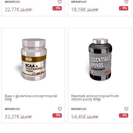
MEGAPLUS
MEGAPLUS
22,77€
18,18€
- 9%
- 9%
25,05€
20,00€
Bcaa + glutamina concept tropical
Essentials aminos tropical fruits
500g
extrem purity 600gr
MEGAPLUS
MEGAPLUS
32,27€
54,45€
- 9%
- 9%
35,50€
59,90€