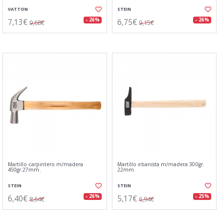
VATTON
STEIN
7,13€
6,75€
- 26%
- 26%
9,68€
9,15€
Martillo carpintero m/madera
Martillo ebanista m/madera 300gr.
450gr.27mm.
22mm.
STEIN
STEIN
6,40€
5,17€
- 26%
- 25%
8,64€
6,94€