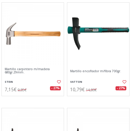
Martillo carpintero m/madera
Martillo encofrador m/fibra 700gr.
680gr.29mm.
STEIN
VATTON
7,15€
10,79€
- 27%
- 27%
9,85€
14,80€