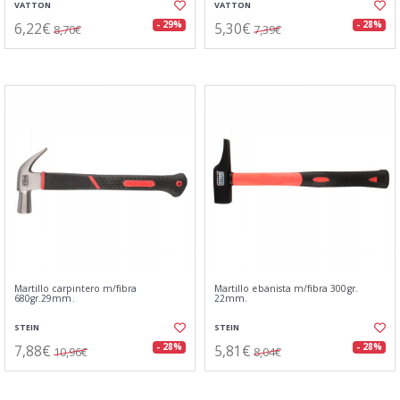
VATTON
VATTON
6,22€
5,30€
- 29%
- 28%
8,70€
7,39€
Martillo carpintero m/fibra
Martillo ebanista m/fibra 300gr.
680gr.29mm.
22mm.
STEIN
STEIN
7,88€
5,81€
- 28%
- 28%
10,96€
8,04€