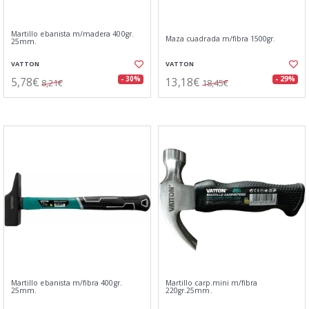
Martillo ebanista m/madera 400gr.
Maza cuadrada m/fibra 1500gr.
25mm.
VATTON
VATTON
5,78€
13,18€
- 30%
- 29%
8,21€
18,45€
Martillo ebanista m/fibra 400gr.
Martillo carp.mini m/fibra
25mm.
220gr.25mm.