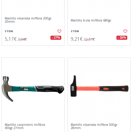
Martillo ebanista m/fibra 200gr.
Martillo bola m/fibra 680gr.
20mm.
STEIN
STEIN
5,17€
9,21€
- 27%
- 26%
7,04€
12,51€
Martillo carpintero m/fibra
Martillo ebanista m/fibra 500gr.
450gr.27mm.
28mm.