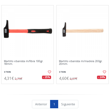
Martillo ebanista m/fibra 100gr.
Martillo ebanista m/madera 200gr.
18mm.
20mm.
STEIN
STEIN
4,31€
4,60€
- 25%
- 24%
5,76€
6,07€
Anterior
1
Siguiente