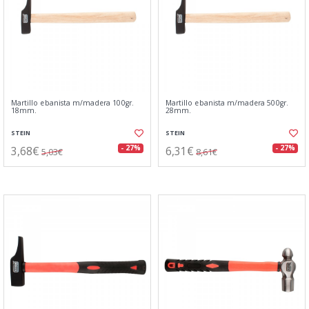
Martillo ebanista m/madera 100gr.
Martillo ebanista m/madera 500gr.
18mm.
28mm.
STEIN
STEIN
3,68€
6,31€
- 27%
- 27%
5,03€
8,61€