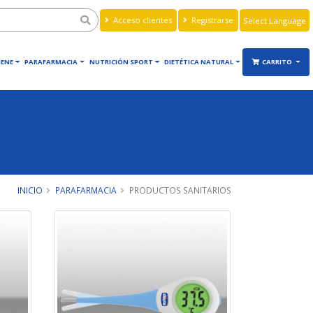
Acceso clientes
Registrarse
Powered by
Translate
IENE
PARAFARMACIA
NUTRICIÓN SPORT
DIETÉTICA NATURAL
CARRITO
INICIO
PARAFARMACIA
PRODUCTOS SANITARIOS