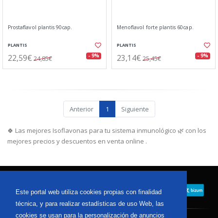
Prostaflavol plantis 90cap.
Menoflavol forte plantis 60cap.
PLANTIS
PLANTIS
22,59€
23,14€
- 9%
- 9%
24,85€
25,45€
Anterior
1
Siguiente
🍀 Las mejores Isoflavonas para tu sistema inmunológico 🌿 con los
mejores precios y descuentos en venta online .
Este portal web utiliza cookies propias con finalidad
técnica, y para realizar estadísticas de uso Web, las
cookies se usan para la personalización de anuncios