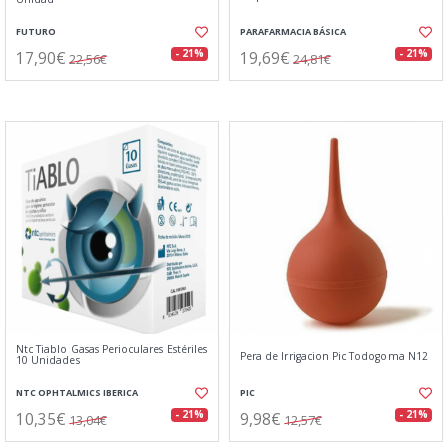
FUTURO
PARAFARMACIA BÁSICA
17,90€
19,69€
- 21%
- 21%
22,56€
24,81€
Ntc Tiablo Gasas Perioculares Estériles
Pera de Irrigacion Pic Todogoma N12
10 Unidades
NTC OPHTALMICS IBERICA
PIC
10,35€
9,98€
- 21%
- 21%
13,04€
12,57€