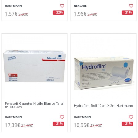
HARTMANN
NEXCARE
1,57€
1,96€
- 22%
- 21%
2,00€
2,49€
Pehasoft Guantes Nitrilo Blanco Talla
Hydrofilm Roll 10cm X 2m Hartmann
m 100 Uds
HARTMANN
HARTMANN
17,39€
10,95€
- 21%
- 21%
22,09€
13,90€