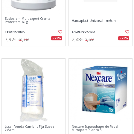
Sudocrem Multiexpert Crema
Hansaplast Universal 1m6cm
Protectora 60 g
TEVA PHARMA
SALUS FLORADIX
7,92€
2,48€
- 22%
- 22%
10,11€
3,16€
Lusan Venda Cambric Fija Suave
Nexcare Esparadrapo de Papel
7x5cm
Micropore Blanco 5