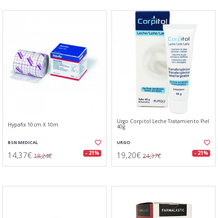
Urgo Corpitol Leche Tratamiento Piel
Hypafix 10cm X 10m
40g
BSN MEDICAL
URGO
14,37€
19,20€
- 21%
- 21%
18,24€
24,37€