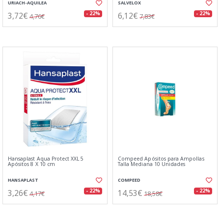
URIACH-AQUILEA
SALVELOX
3,72€
6,12€
- 22%
- 22%
4,76€
7,83€
Hansaplast Aqua Protect XXL 5
Compeed Apósitos para Ampollas
Apósitos 8 X 10 cm
Talla Mediana 10 Unidades
HANSAPLAST
COMPEED
3,26€
14,53€
- 22%
- 22%
4,17€
18,58€