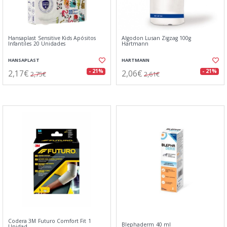
Hansaplast Sensitive Kids Apósitos
Algodon Lusan Zigzag 100g
Infantiles 20 Unidades
Hartmann
HANSAPLAST
HARTMANN
2,17€
2,06€
- 21%
- 21%
2,75€
2,61€
Codera 3M Futuro Comfort Fit 1
Blephaderm 40 ml
Unidad