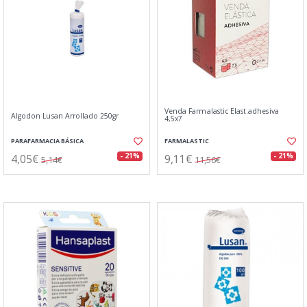
Venda Farmalastic Elast.adhesiva
Algodon Lusan Arrollado 250gr
4,5x7
PARAFARMACIA BÁSICA
FARMALASTIC
4,05€
9,11€
- 21%
- 21%
5,14€
11,56€