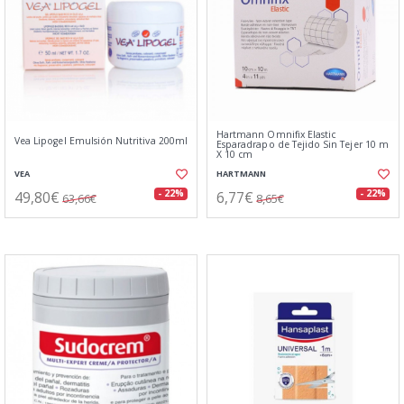
Hartmann Omnifix Elastic
Vea Lipogel Emulsión Nutritiva 200ml
Esparadrapo de Tejido Sin Tejer 10 m
X 10 cm
VEA
HARTMANN
49,80€
6,77€
- 22%
- 22%
63,66€
8,65€