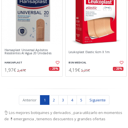
Hansaplast Universal Apósitos
Leukoplast Elastic 6cm X 1m
Resistentes Al Agua 20 Unidades
HANSAPLAST
BSN MEDICAL
1,97€
4,19€
- 20%
- 20%
2,47€
5,25€
Anterior
1
2
3
4
5
Siguiente
👌 Los mejores botiquines y derivados , para utilizarlo en momentos
de 💊emergencia , tenemos descuentos y grandes ofertas