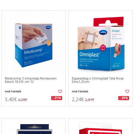
Medicomp Compresas Nonwoven
Esparadrapo Omniplast Tela Rosa
Esteril 10x10 cm 12
5mx1,25cm
HARTMANN
HARTMANN
3,40€
2,24€
- 21%
- 20%
4,28€
2,81€