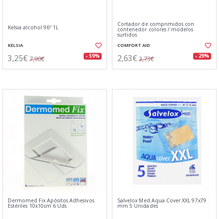
Cortador de comprimidos con
Kelsia alcohol 96º 1L
contenedor colores / modelos
surtidos
KELSIA
COMFORT AID
3,25€
2,63€
- 59%
- 29%
7,90€
3,73€
Dermomed Fix Apósitos Adhesivos
Salvelox Med Aqua Cover XXL 97x79
Estériles 10x10cm 6 Uds
mm 5 Unidades