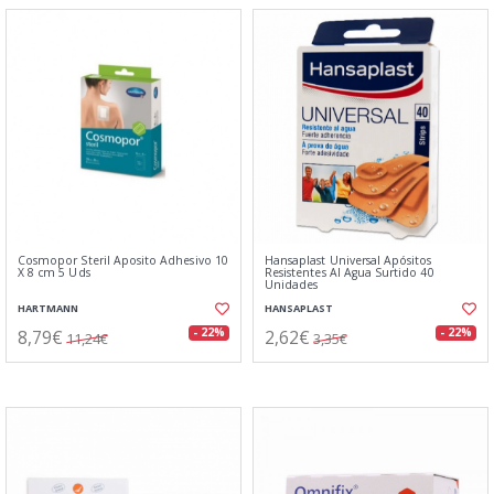
Cosmopor Steril Aposito Adhesivo 10
Hansaplast Universal Apósitos
X 8 cm 5 Uds
Resistentes Al Agua Surtido 40
Unidades
HARTMANN
HANSAPLAST
8,79€
2,62€
- 22%
- 22%
11,24€
3,35€