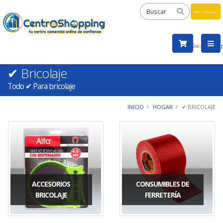
Powered
by
Tra
✔ Bricolaje
Todo ✔ Para bricolaje
INICIO
HOGAR
✔ BRICOLAJE
ACCESORIOS
CONSUMIBLES DE
BRICOLAJE
FERRETERÍA