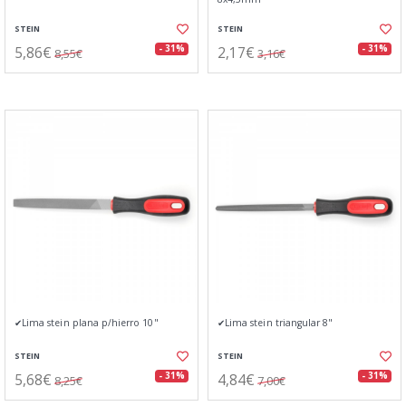
STEIN
STEIN
5,86€
2,17€
- 31%
- 31%
8,55€
3,16€
✔Lima stein plana p/hierro 10"
✔Lima stein triangular 8"
STEIN
STEIN
5,68€
4,84€
- 31%
- 31%
8,25€
7,00€