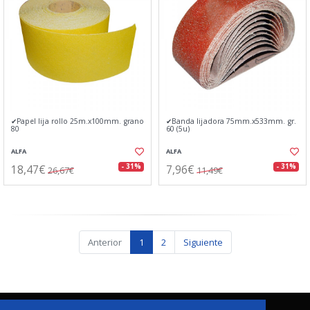
✔Papel lija rollo 25m.x100mm. grano
✔Banda lijadora 75mm.x533mm. gr.
80
60 (5u)
ALFA
ALFA
18,47€
7,96€
- 31%
- 31%
26,67€
11,49€
Anterior
1
2
Siguiente