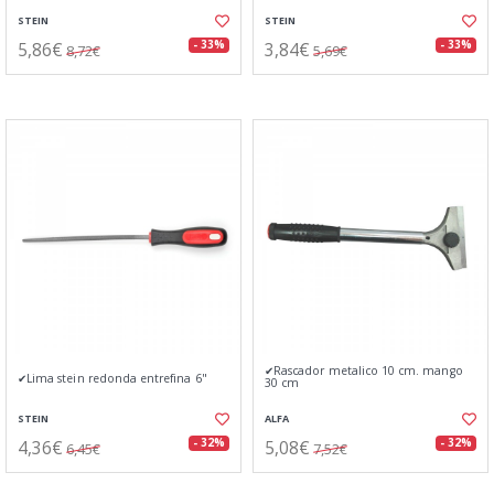
STEIN
STEIN
5,86€
3,84€
- 33%
- 33%
8,72€
5,69€
✔Rascador metalico 10 cm. mango
✔Lima stein redonda entrefina 6"
30 cm
STEIN
ALFA
4,36€
5,08€
- 32%
- 32%
6,45€
7,52€