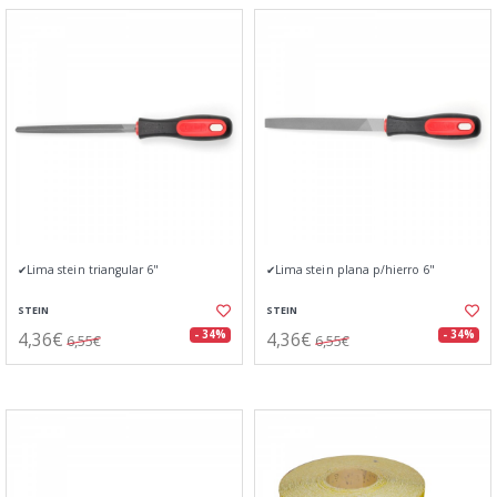
✔Lima stein triangular 6"
✔Lima stein plana p/hierro 6"
STEIN
STEIN
4,36€
4,36€
- 34%
- 34%
6,55€
6,55€