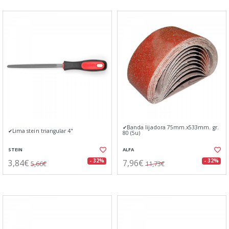
✔Banda lijadora 75mm.x533mm. gr.
✔Lima stein triangular 4"
80 (5u)
STEIN
ALFA
3,84€
7,96€
- 32%
- 32%
5,66€
11,73€