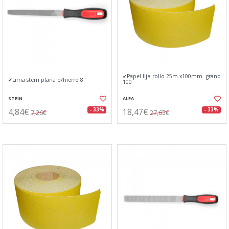
✔Papel lija rollo 25m.x100mm. grano
✔Lima stein plana p/hierro 8"
100
STEIN
ALFA
4,84€
18,47€
- 33%
- 33%
7,26€
27,65€