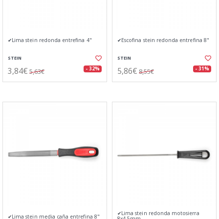
✔Lima stein redonda entrefina 4"
✔Escofina stein redonda entrefina 8"
STEIN
STEIN
3,84€
5,86€
- 32%
- 31%
5,63€
8,55€
✔Lima stein redonda motosierra
✔Lima stein media caña entrefina 8"
8x4,5mm