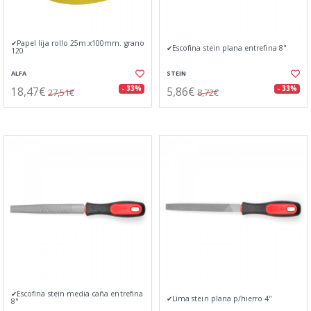
✔Papel lija rollo 25m.x100mm. grano
✔Escofina stein plana entrefina 8"
120
ALFA
STEIN
18,47€
5,86€
- 33%
- 33%
27,51€
8,72€
✔Escofina stein media caña entrefina
✔Lima stein plana p/hierro 4"
8"