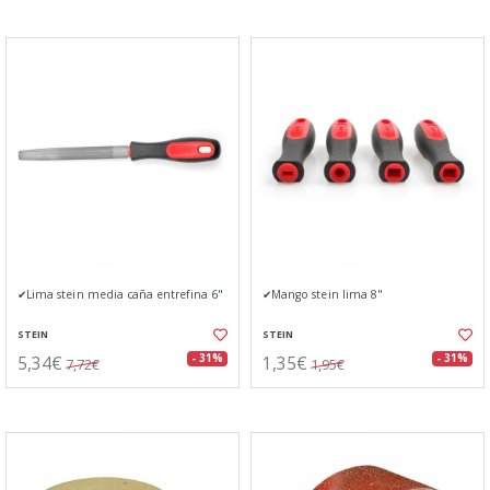
✔Lima stein media caña entrefina 6"
✔Mango stein lima 8"
STEIN
STEIN
5,34€
1,35€
- 31%
- 31%
7,72€
1,95€