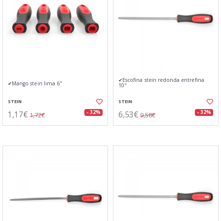
✔Escofina stein redonda entrefina
✔Mango stein lima 6"
10"
STEIN
STEIN
1,17€
6,53€
- 32%
- 32%
1,72€
9,58€