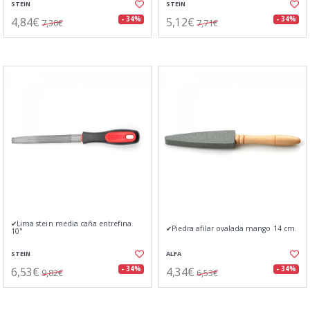
STEIN
STEIN
4,84€
5,12€
- 34%
- 34%
7,30€
7,71€
✔Lima stein media caña entrefina
✔Piedra afilar ovalada mango 14 cm.
10"
STEIN
ALFA
6,53€
4,34€
- 34%
- 34%
9,82€
6,53€