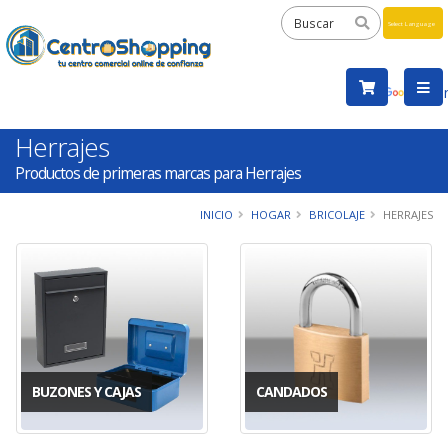
Powered
by
Tra
Herrajes
Productos de primeras marcas para Herrajes
INICIO
HOGAR
BRICOLAJE
HERRAJES
BUZONES Y CAJAS
CANDADOS