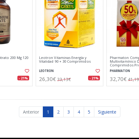
itrato 200 Mg 120
Leotron Vitaminas Energía y
Pharmaton Comp
Vitalidad 90 + 30 Comprimidos
Multivitamínico D
Comprimidos P
LEOTRON
PHARMATON
26,30€
32,70€
- 21%
- 21%
33,13€
41,1
Anterior
1
2
3
4
5
Siguiente