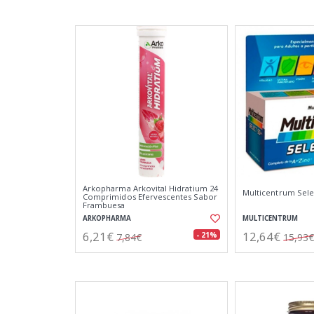
Arkopharma Arkovital Hidratium 24
Multicentrum Sele
Comprimidos Efervescentes Sabor
Frambuesa
ARKOPHARMA
MULTICENTRUM
6,21€
12,64€
- 21%
7,84€
15,93€