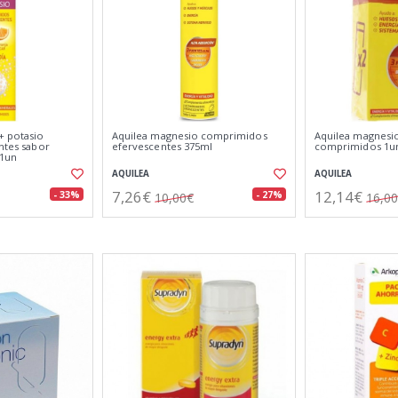
+ potasio
Aquilea magnesio comprimidos
Aquilea magnesio
entes sabor
efervescentes 375ml
comprimidos 1u
 1un
AQUILEA
AQUILEA
7,26€
12,14€
- 33%
- 27%
10,00€
16,0