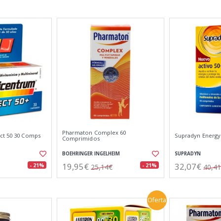
Pharmaton Complex 60
ct 50 30 Comps
Supradyn Energy
Comprimidos
BOEHRINGER INGELHEIM
SUPRADYN
19,95€
32,07€
- 21%
- 21%
25,14€
40,4
Oferta