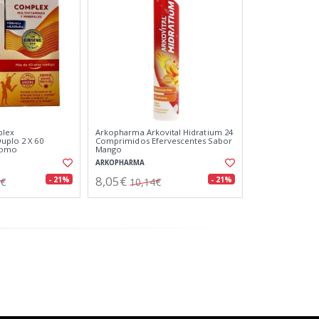
lex
Arkopharma Arkovital Hidratium 24
uplo 2 X 60
Comprimidos Efervescentes Sabor
romo
Mango
ARKOPHARMA
8,05€
- 21%
- 21%
9€
10,14€