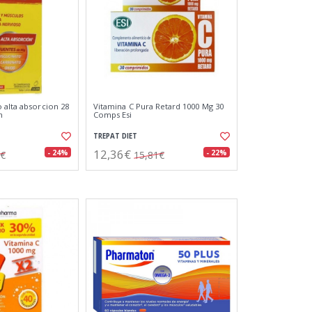
 alta absorcion 28
Vitamina C Pura Retard 1000 Mg 30
n
Comps Esi
TREPAT DIET
12,36€
- 24%
- 22%
0€
15,81€