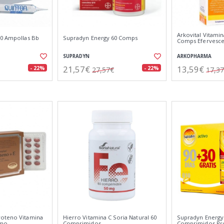
Arkovital Vitamin
30 Ampollas Bb
Supradyn Energy 60 Comps
Comps Efervesc
SUPRADYN
ARKOPHARMA
21,57€
13,59€
- 22%
- 22%
27,57€
17,3
roteno Vitamina
Hierro Vitamina C Soria Natural 60
Supradyn Energy 
omo
Comprimidos
Comprimidos P