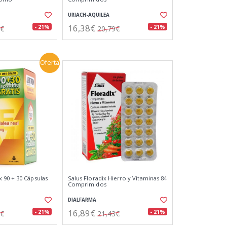
URIACH-AQUILEA
16,38€
- 21%
- 21%
3€
20,79€
Oferta
90 + 30 Cápsulas
Salus Floradix Hierro y Vitaminas 84
Comprimidos
DIALFARMA
16,89€
- 21%
- 21%
7€
21,43€