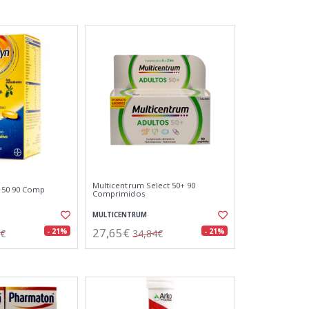
Multicentrum Select 50+ 90
 50 90 Comp
Comprimidos
MULTICENTRUM
27,65€
- 21%
- 21%
1€
34,84€