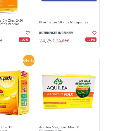
a C y Zinc 2x20
Pharmaton 50 Plus 60 Capsulas
entes Promo
BOEHRINGER INGELHEIM
24,25€
- 22%
- 21%
7€
30,86€
Oferta
90 + 30
Aquilea Magnesio Max 30
romo
Comprimidos