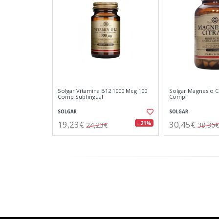
Solgar Vitamina B12 1000 Mcg 100
Solgar Magnesio C
Comp Sublingual
Comp
SOLGAR
SOLGAR
19,23€
30,45€
- 21%
24,23€
38,36€