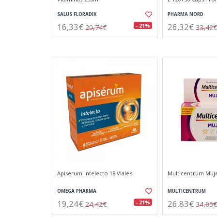
SALUS FLORADIX
PHARMA NORD
16,33€
26,32€
- 21%
20,74€
33,42€
Apiserum Intelecto 18 Viales
Multicentrum Muj
OMEGA PHARMA
MULTICENTRUM
19,24€
26,83€
- 21%
24,42€
34,05€