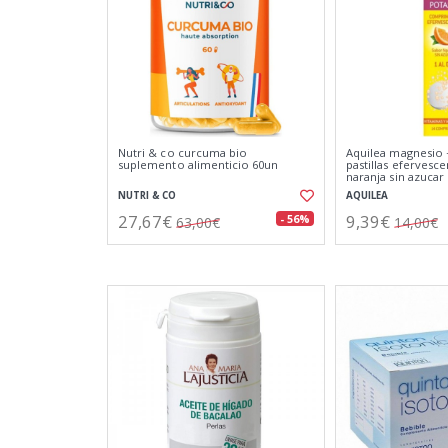
Nutri & co curcuma bio
Aquilea magnesio 
suplemento alimenticio 60un
pastillas efervesc
naranja sin azucar
NUTRI & CO
AQUILEA
27,67€
9,39€
- 56%
63,00€
14,00€