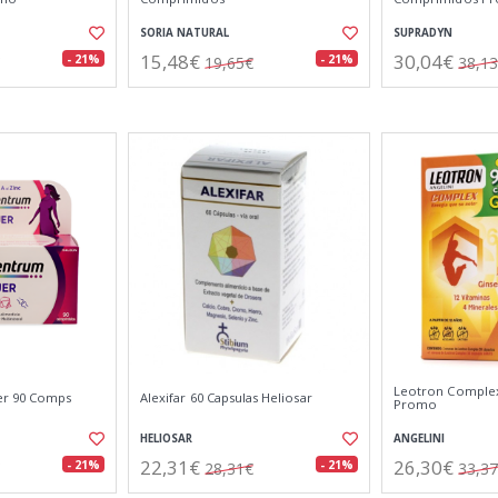
SORIA NATURAL
SUPRADYN
15,48€
30,04€
- 21%
- 21%
19,65€
38,1
Leotron Complex 
er 90 Comps
Alexifar 60 Capsulas Heliosar
Promo
HELIOSAR
ANGELINI
22,31€
26,30€
- 21%
- 21%
28,31€
33,3