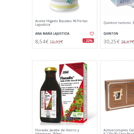
Aceite Higado Bacalao 90 Perlas
Quinton Isotonic 
Lajusticia
ANA MARÍA LAJUSTICIA
QUINTON
8,54€
30,25€
- 22%
10,92€
38,67€
Floradix Jarabe de Hierro y
Activecomplex Ca
Vitaminas 250ml
E 120+30 Caps Pr