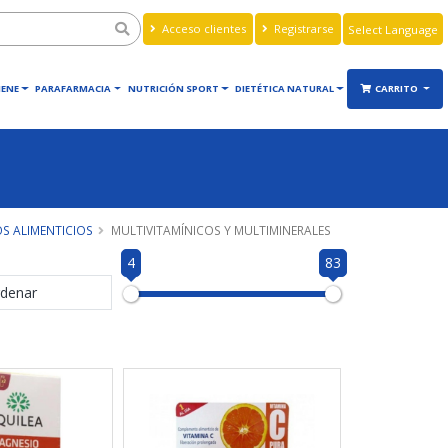
Acceso clientes
Registrarse
Powered by
Translate
IENE
PARAFARMACIA
NUTRICIÓN SPORT
DIETÉTICA NATURAL
CARRITO
 ALIMENTICIOS
MULTIVITAMÍNICOS Y MULTIMINERALES
4
83
denar