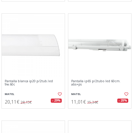
Pantalla blanca ip20 p/2tub.led
Pantalla ip65 p/2tubo led 60cm.
9w.60c
abs+ps
MATEL
MATEL
20,11€
11,01€
- 29%
- 28%
28,15€
15,34€