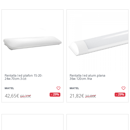
Pantalla led plafon 15-20-
Pantalla led alum.plana
24w.70cm.3cct
36w.120cm.fria
MATEL
MATEL
42,65€
21,82€
- 29%
- 29%
60,33€
30,86€