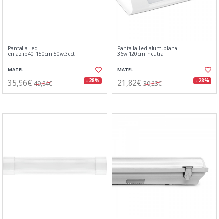
Pantalla led
Pantalla led alum.plana
enlaz.ip40.150cm.50w.3cct
36w.120cm.neutra
MATEL
MATEL
35,96€
21,82€
- 28%
- 28%
49,84€
30,23€