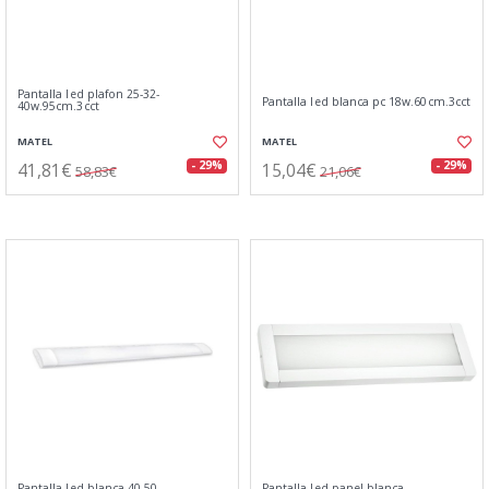
Pantalla led plafon 25-32-
Pantalla led blanca pc 18w.60cm.3cct
40w.95cm.3cct
MATEL
MATEL
41,81€
15,04€
- 29%
- 29%
58,83€
21,06€
Pantalla led blanca 40-50-
Pantalla led panel blanca