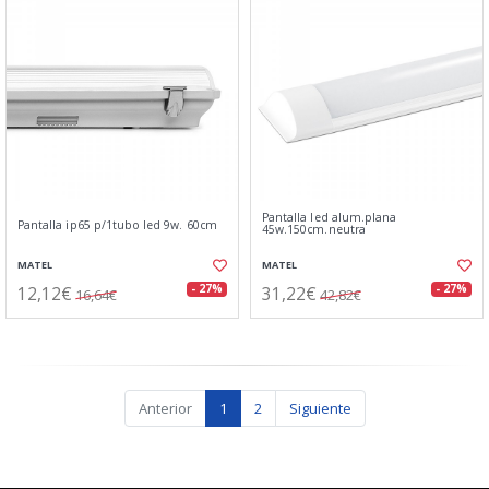
Pantalla led alum.plana
Pantalla ip65 p/1tubo led 9w. 60cm
45w.150cm.neutra
MATEL
MATEL
12,12€
31,22€
- 27%
- 27%
16,64€
42,82€
Anterior
1
2
Siguiente