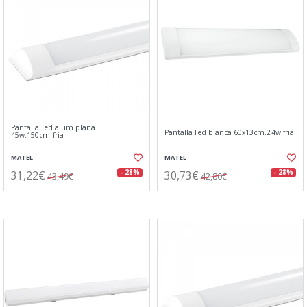
Pantalla led alum.plana
Pantalla led blanca 60x13cm.24w.fria
45w.150cm.fria
MATEL
MATEL
31,22€
30,73€
- 28%
- 28%
43,49€
42,80€