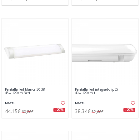
Pantalla led blanca 30-38-
Pantalla led integrado ip65
45w.120cm.3cct
40w.120cm.f
MATEL
MATEL
44,15€
38,34€
- 27%
- 27%
60,86€
52,66€