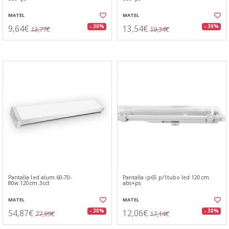
MATEL
MATEL
9,64€
13,54€
- 30%
- 30%
13,77€
19,34€
Pantalla led alum.60-70-
Pantalla ip65 p/1tubo led 120cm.
80w.120cm.3cct
abs+ps
MATEL
MATEL
54,87€
12,06€
- 30%
- 30%
77,99€
17,14€