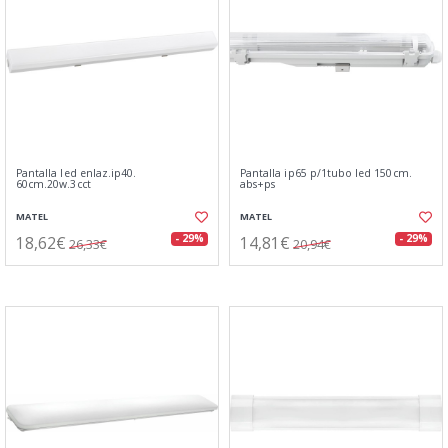
Pantalla led enlaz.ip40.
Pantalla ip65 p/1tubo led 150cm.
60cm.20w.3cct
abs+ps
MATEL
MATEL
18,62€
14,81€
- 29%
- 29%
26,33€
20,94€