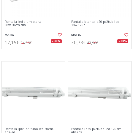
Pantalla led alum.plana
Pantalla blanca ip20 p/2tub.led
18w.60cm.fria
18w.120c
MATEL
MATEL
17,19€
30,73€
- 30%
- 30%
24,56€
43,90€
Pantalla ip65 p/1tubo led 60cm.
Pantalla ip65 p/2tubo led 120cm.
abs+ps
abs+ps