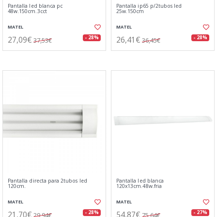
Pantalla led blanca pc
Pantalla ip65 p/2tubos led
48w.150cm.3cct
25w.150cm
MATEL
MATEL
27,09€
26,41€
- 28%
- 28%
37,53€
36,45€
Pantalla directa para 2tubos led
Pantalla led blanca
120cm.
120x13cm.48w.fria
MATEL
MATEL
21,70€
54,87€
- 28%
- 27%
29,94€
75,64€