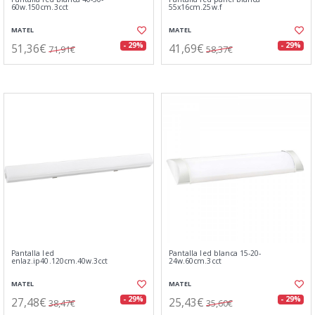
60w.150cm.3cct
55x16cm.25w.f
MATEL
MATEL
51,36€
41,69€
- 29%
- 29%
71,91€
58,37€
Pantalla led
Pantalla led blanca 15-20-
enlaz.ip40.120cm.40w.3cct
24w.60cm.3cct
MATEL
MATEL
27,48€
25,43€
- 29%
- 29%
38,47€
35,60€