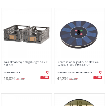
Caja almacenaje plegable gris 50 x 33
Fuente solar de jardín, de plástico,
x 25 cm
luz rgb, 4 leds, ø16 x 3,5 cm
EDM PRODUCT
LUMINEO FOUNTAIN OUTDOOR
18,02€
47,23€
- 29%
- 29%
25,36€
66,46€