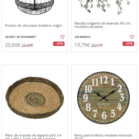
Maceta colgante de lavanda, 80 cm,
Frutero de dos pisos metalico negro
modelos variados
SECRET OF GOURMET
SIN MARCA
20,60€
19,79€
- 30%
- 30%
29,43€
28,27€
Plato de maceta de esparto ø35 x 4
Reloj pared efecto madera redondo
cm / ø50 x 4 cm, set de 2 piezas
35cm