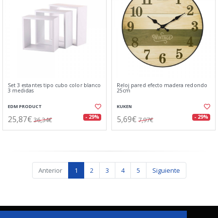
Set 3 estantes tipo cubo color blanco
Reloj pared efecto madera redondo
3 medidas
25cm
EDM PRODUCT
KUKEN
25,87€
5,69€
- 29%
- 29%
36,34€
7,97€
Anterior
1
2
3
4
5
Siguiente