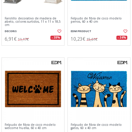
Farolillo decorativo de madera de
Felpudo de fibra de coco modelo
abeto, colores surtidos, 11 x 11 x 18,5
perros, 60 x 40 cm
cm
DECORIS
EDM PRODUCT
6,91€
10,23€
- 38%
- 34%
11,17€
15,61€
Felpudo de fibra de coco modelo
Felpudo de fibra de coco modelo
welcome huella, 60 x 40 cm
gatos, 60 x 40 cm