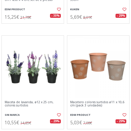
EDM PRODUCT
KUKEN
15,25€
5,69€
- 30%
- 29%
21,78€
8,01€
Maceta de lavanda, ø12 x 25 cm,
Macetero colores surtidos ø11 x 10,6
colores surtidos
cm (pack 3 unidades)
SIN MARCA
EDM PRODUCT
10,55€
5,03€
- 29%
- 29%
14,85€
7,08€