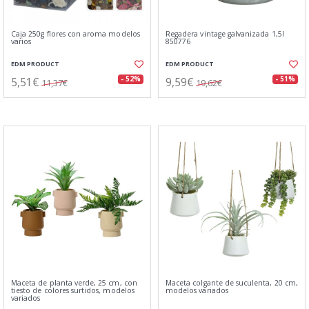
Caja 250g flores con aroma modelos
Regadera vintage galvanizada 1,5l
varios
850776
EDM PRODUCT
EDM PRODUCT
5,51€
9,59€
- 52%
- 51%
11,37€
19,62€
Maceta de planta verde, 25 cm, con
Maceta colgante de suculenta, 20 cm,
tiesto de colores surtidos, modelos
modelos variados
variados