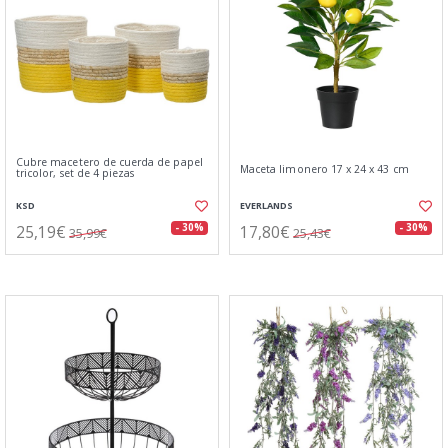
Cubre macetero de cuerda de papel
Maceta limonero 17 x 24 x 43 cm
tricolor, set de 4 piezas
KSD
EVERLANDS
25,19€
17,80€
- 30%
- 30%
35,99€
25,43€