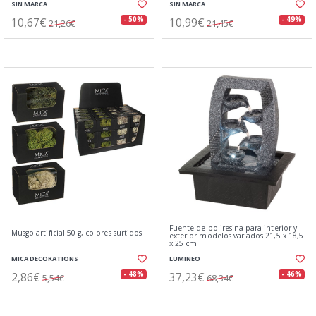
SIN MARCA
SIN MARCA
10,67€
10,99€
- 50%
- 49%
21,26€
21,45€
Fuente de poliresina para interior y
Musgo artificial 50 g, colores surtidos
exterior modelos variados 21,5 x 18,5
x 25 cm
MICA DECORATIONS
LUMINEO
2,86€
37,23€
- 48%
- 46%
5,54€
68,34€