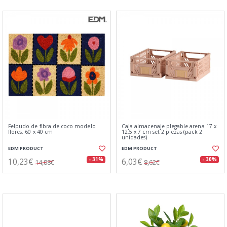
Felpudo de fibra de coco modelo
Caja almacenaje plegable arena 17 x
flores, 60 x 40 cm
12,5 x 7 cm set 2 piezas (pack 2
unidades)
EDM PRODUCT
EDM PRODUCT
10,23€
6,03€
- 31%
- 30%
14,88€
8,62€