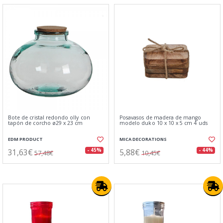
Bote de cristal redondo olly con
Posavasos de madera de mango
tapón de corcho ø29 x 23 cm
modelo duko 10 x 10 x 5 cm 4 uds
EDM PRODUCT
MICA DECORATIONS
31,63€
5,88€
- 45%
- 44%
57,48€
10,45€