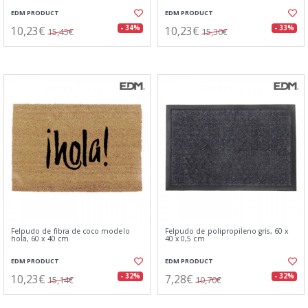
EDM PRODUCT
EDM PRODUCT
10,23€
10,23€
- 34%
- 33%
15,45€
15,30€
Felpudo de fibra de coco modelo
Felpudo de polipropileno gris, 60 x
hola, 60 x 40 cm
40 x 0,5 cm
EDM PRODUCT
EDM PRODUCT
10,23€
7,28€
- 32%
- 32%
15,14€
10,70€