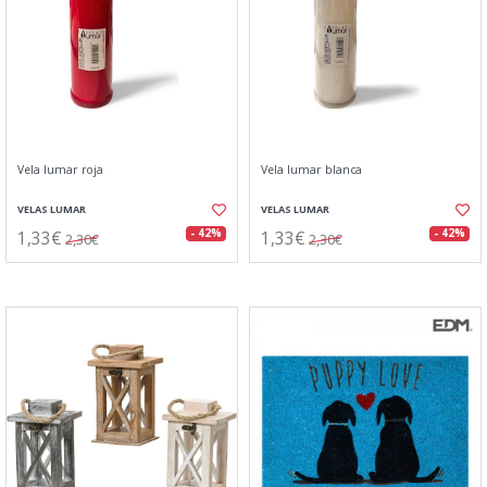
Vela lumar roja
Vela lumar blanca
VELAS LUMAR
VELAS LUMAR
1,33€
1,33€
- 42%
- 42%
2,30€
2,30€