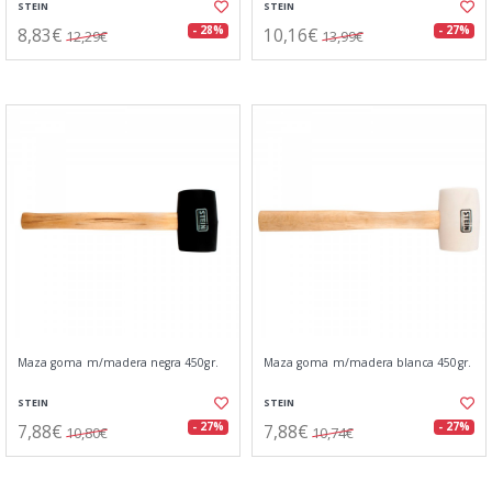
STEIN
STEIN
8,83€
10,16€
- 28%
- 27%
12,29€
13,99€
Maza goma m/madera negra 450gr.
Maza goma m/madera blanca 450gr.
STEIN
STEIN
7,88€
7,88€
- 27%
- 27%
10,80€
10,74€