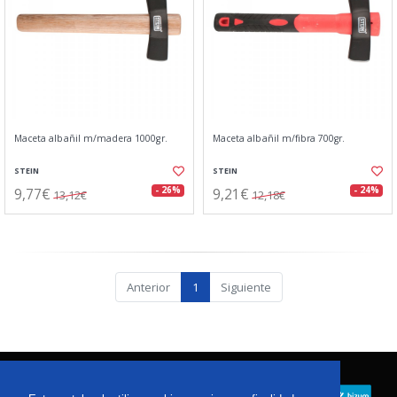
Maceta albañil m/madera 1000gr.
Maceta albañil m/fibra 700gr.
STEIN
STEIN
9,77€
9,21€
- 26%
- 24%
13,12€
12,18€
Anterior
1
Siguiente