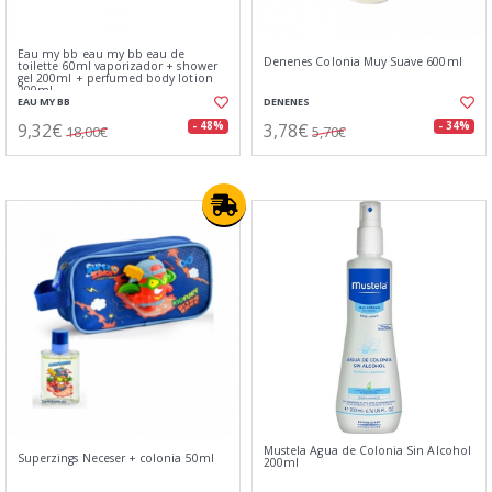
Eau my bb eau my bb eau de
Denenes Colonia Muy Suave 600ml
toilette 60ml vaporizador + shower
gel 200ml + perfumed body lotion
200ml
EAU MY BB
DENENES
9,32€
3,78€
- 48%
- 34%
18,00€
5,70€
Mustela Agua de Colonia Sin Alcohol
Superzings Neceser + colonia 50ml
200ml