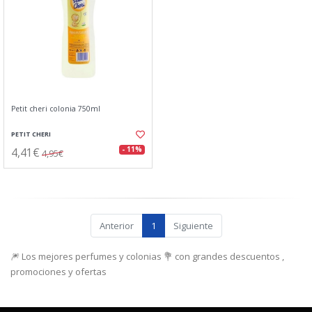
Petit cheri colonia 750ml
PETIT CHERI
4,41€
- 11%
4,95€
Anterior
1
Siguiente
🎆 Los mejores perfumes y colonias 💐 con grandes descuentos ,
promociones y ofertas