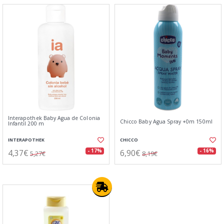
Interapothek Baby Agua de Colonia
Chicco Baby Agua Spray +0m 150ml
Infantil 200 m
INTERAPOTHEK
CHICCO
4,37€
6,90€
- 17%
- 16%
5,27€
8,19€