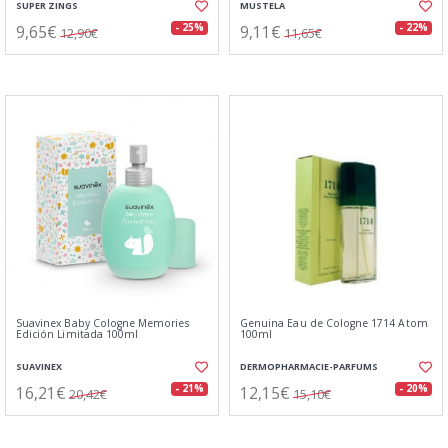
SUPER ZINGS
MUSTELA
9,65€
9,11€
- 25%
- 22%
12,90€
11,65€
Suavinex Baby Cologne Memories
Genuina Eau de Cologne 1714 Atom
Edición Limitada 100ml
100ml
SUAVINEX
DERMOPHARMACIE-PARFUMS
16,21€
12,15€
- 21%
- 20%
20,42€
15,10€