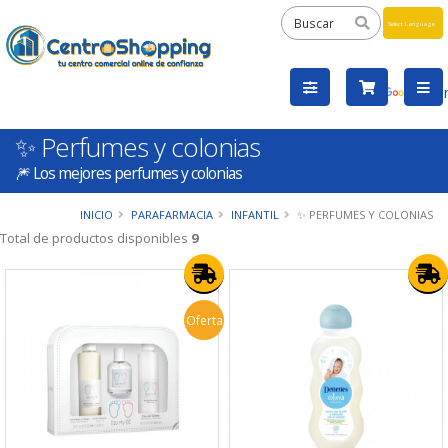
Powered
by
Tra
✨ Perfumes y colonias
🎆 Los mejores perfumes y colonias
INICIO
PARAFARMACIA
INFANTIL
✨ PERFUMES Y COLONIAS
Total de productos disponibles
9
Oferta