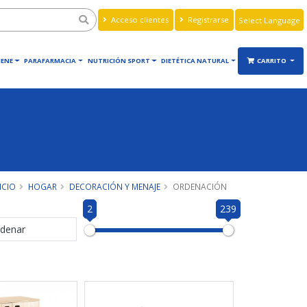
Acceso clientes
Registrarse
Powered by
Translate
IENE
PARAFARMACIA
NUTRICIÓN SPORT
DIETÉTICA NATURAL
CARRITO
ICIO
HOGAR
DECORACIÓN Y MENAJE
ORDENACIÓN
2
239
denar