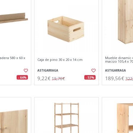
adera 580 x 60 x
Mueble dinamic 4
Caja de pino 30 x 20 x 14 cm
macizo 105,4 x 70
ASTIGARRAGA
ASTIGARRAGA
9,22€
189,56€
- 64%
- 53%
19,76€
322