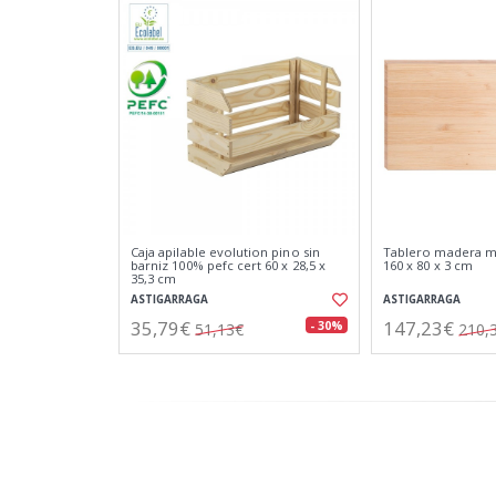
Caja apilable evolution pino sin
Tablero madera ma
barniz 100% pefc cert 60 x 28,5 x
160 x 80 x 3 cm
35,3 cm
ASTIGARRAGA
ASTIGARRAGA
35,79€
147,23€
- 30%
51,13€
210,