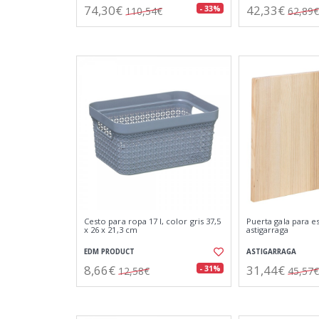
74,30€
42,33€
- 33%
110,54€
62,89€
Cesto para ropa 17 l, color gris 37,5
Puerta gala para es
x 26 x 21,3 cm
astigarraga
EDM PRODUCT
ASTIGARRAGA
8,66€
31,44€
- 31%
12,58€
45,57€