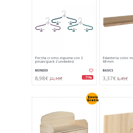
Percha cromo-espuma con 2
Estantería color m
pinzas (pack 2 unidades)
68 mm
MONDEX
BASICS
8,98€
3,37€
- 71%
31,10€
9,45€
Envío
Gratis