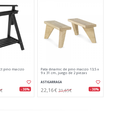
ect pino macizo
Pata dinamic de pino macizo 13,5 x
9 x 31 cm, juego de 2 piezas
ASTIGARRAGA
22,16€
- 30%
- 30%
9€
31,65€