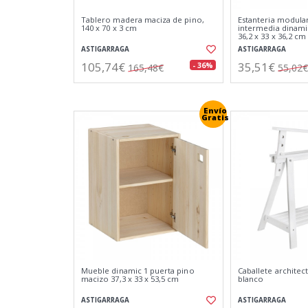
Tablero madera maciza de pino,
Estanteria modular
140 x 70 x 3 cm
intermedia dinami
36,2 x 33 x 36,2 cm
ASTIGARRAGA
ASTIGARRAGA
105,74€
35,51€
- 36%
165,48€
55,02€
Envío
Gratis
Mueble dinamic 1 puerta pino
Caballete architec
macizo 37,3 x 33 x 53,5 cm
blanco
ASTIGARRAGA
ASTIGARRAGA