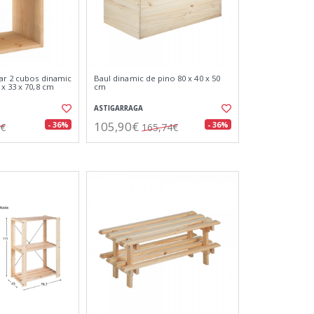
ar 2 cubos dinamic
Baul dinamic de pino 80 x 40 x 50
x 33 x 70,8 cm
cm
ASTIGARRAGA
105,90€
- 36%
- 36%
3€
165,74€