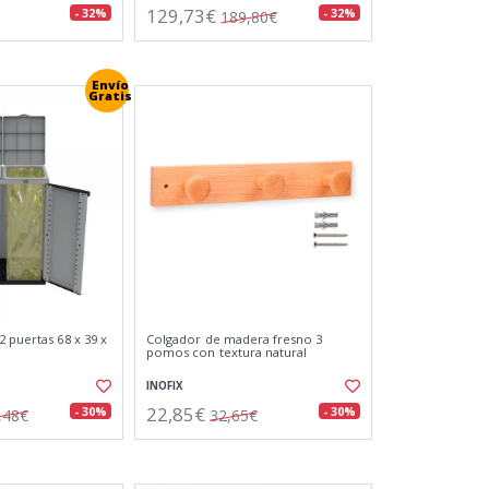
129,73€
- 32%
- 32%
189,80€
Envío
Gratis
 puertas 68 x 39 x
Colgador de madera fresno 3
pomos con textura natural
INOFIX
22,85€
- 30%
- 30%
,48€
32,65€