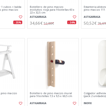
 1 cubos + balda
Botellero de pino macizo
Estanteria alisto
c pino macizo
evolutivo rioja para 9 botellas 43 x
pino macizo 111 
22 x 32,5 cm
ASTIGARRAGA
ASTIGARRAGA
34,66€
50,52€
- 35%
- 34%
52,88€
76,6
t pino macizo
Botellero de pino macizo mural
Colgador adhesiv
para 9 botellas 7,5 x 9,5 x 60,5 cm
(pack 2 unidades)
ASTIGARRAGA
INOFIX