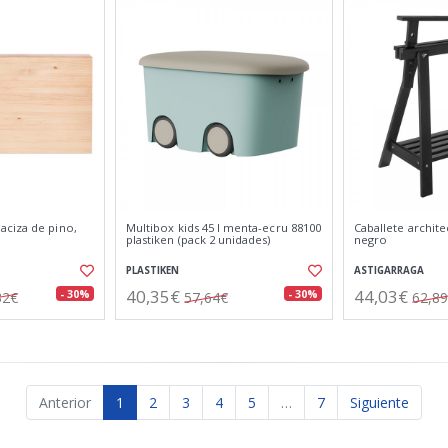
ciza de pino,
Multibox kids 45 l menta-ecru 88100
Caballete archit
plastiken (pack 2 unidades)
negro
PLASTIKEN
ASTIGARRAGA
40,35€
44,03€
- 30%
- 30%
32€
57,64€
62,8
Anterior
1
2
3
4
5
…
7
Siguiente