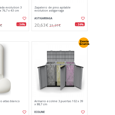
nada evolution 3
Zapatero de pino apilable
x 76,7 x 43 cm
evolution astigarraga
ASTIGARRAGA
20,63€
- 34%
- 34%
9€
31,31€
Envío
Gratis
o atlas blanco
Armario ecoline 3 puertas 102 x 39
x 88,7 cm
ECOLINE