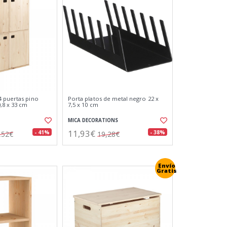
 puertas pino
Porta platos de metal negro 22 x
,8 x 33 cm
7,5 x 10 cm
MICA DECORATIONS
11,93€
- 41%
- 38%
,52€
19,28€
Envío
Gratis