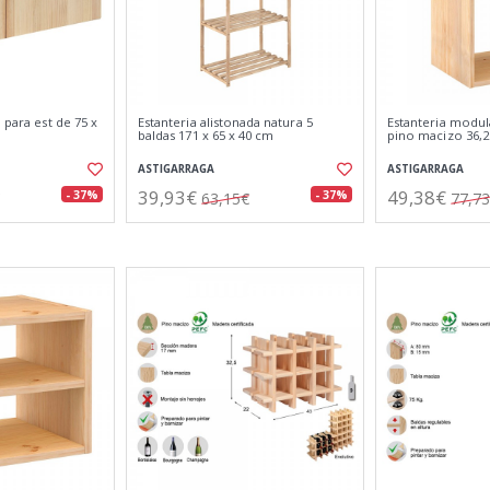
 para est de 75 x
Estanteria alistonada natura 5
Estanteria modul
a
baldas 171 x 65 x 40 cm
pino macizo 36,2 
ASTIGARRAGA
ASTIGARRAGA
39,93€
49,38€
- 37%
- 37%
63,15€
77,7