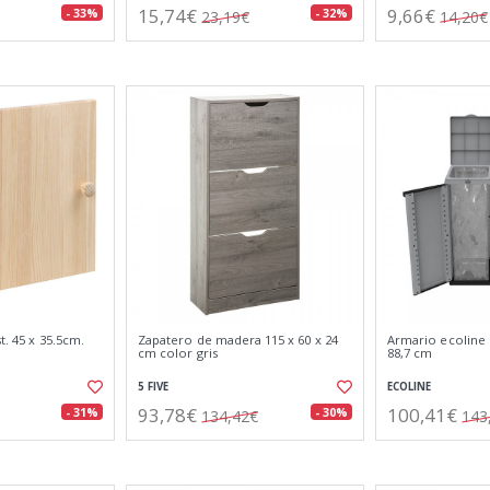
15,74€
9,66€
- 33%
- 32%
23,19€
14,20€
t. 45 x 35.5cm.
Zapatero de madera 115 x 60 x 24
Armario ecoline 2
cm color gris
88,7 cm
5 FIVE
ECOLINE
93,78€
100,41€
- 31%
- 30%
134,42€
143