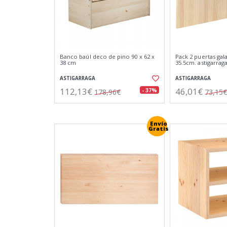
Banco baúl deco de pino 90 x 62 x
Pack 2 puertas gala
38 cm
35.5cm. astigarrag
ASTIGARRAGA
ASTIGARRAGA
112,13€
46,01€
- 37%
178,96€
73,15€
Envío
Gratis