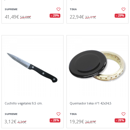
SUPREME
TEKA
41,49€
22,94€
- 29%
- 29%
58,08€
32,11€
Cuchillo vegetales 9,5 cm.
Quemador teka nº1 42x34,5
SUPREME
TEKA
3,12€
19,29€
- 28%
- 28%
4,36€
26,87€