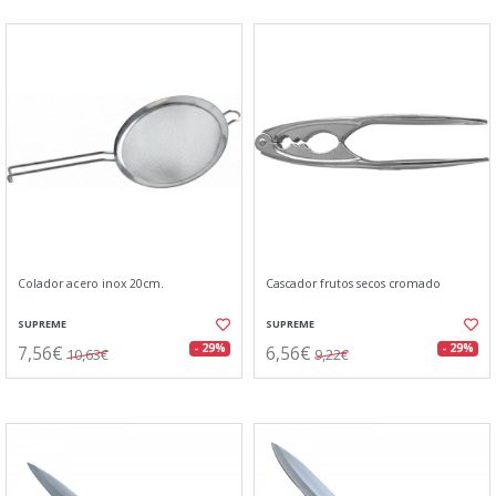
Colador acero inox 20cm.
Cascador frutos secos cromado
SUPREME
SUPREME
7,56€
6,56€
- 29%
- 29%
10,63€
9,22€