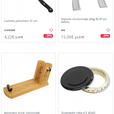
Soporte microondas 20kg 30-47cm
Cuchillo jamonero 27 cm.
extens.
SUPREME
MG
4,22€
15,36€
- 29%
- 29%
5,91€
21,51€
Jamonero mod. horizontal
Quemador teka nº2 62x55