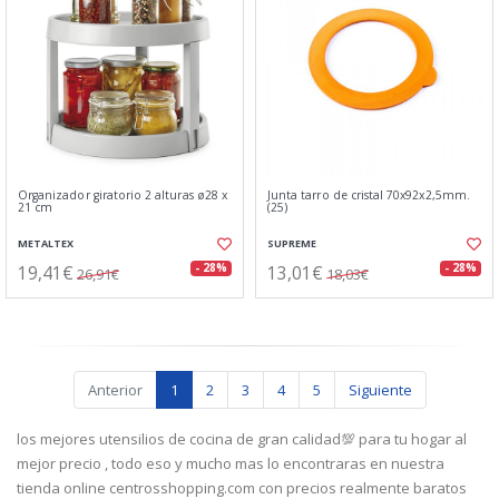
Organizador giratorio 2 alturas ø28 x
Junta tarro de cristal 70x92x2,5mm.
21 cm
(25)
METALTEX
SUPREME
19,41€
13,01€
- 28%
- 28%
26,91€
18,03€
Anterior
1
2
3
4
5
Siguiente
los mejores utensilios de cocina de gran calidad💯 para tu hogar al
mejor precio , todo eso y mucho mas lo encontraras en nuestra
tienda online centrosshopping.com con precios realmente baratos