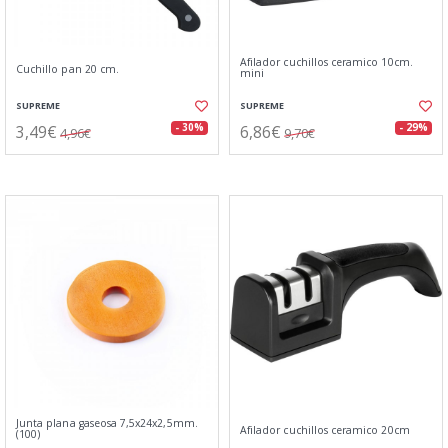
Afilador cuchillos ceramico 10cm.
Cuchillo pan 20 cm.
mini
SUPREME
SUPREME
3,49€
6,86€
- 30%
- 29%
4,96€
9,70€
Junta plana gaseosa 7,5x24x2,5mm.
Afilador cuchillos ceramico 20cm
(100)