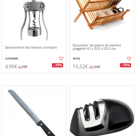
Escurridor de platos de bambú
Sacacorchos dos brazos cromado
plegable 42 x 33,5 x 25,5 cm
SUPREME
5FIVE
4,90€
15,52€
- 30%
- 30%
6,99€
22,06€