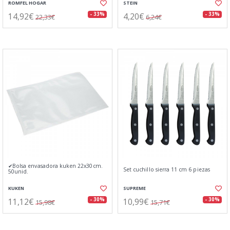
ROMFEL HOGAR
STEIN
14,92€
4,20€
- 33%
- 33%
22,33€
6,24€
✔Bolsa envasadora kuken 22x30cm.
Set cuchillo sierra 11 cm 6 piezas
50unid.
KUKEN
SUPREME
11,12€
10,99€
- 30%
- 30%
15,98€
15,71€