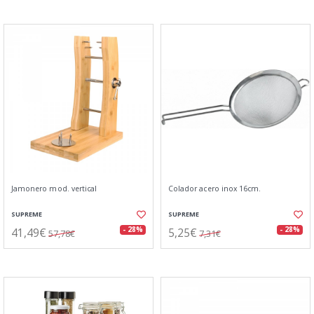
Jamonero mod. vertical
Colador acero inox 16cm.
SUPREME
SUPREME
41,49€
5,25€
- 28%
- 28%
57,78€
7,31€