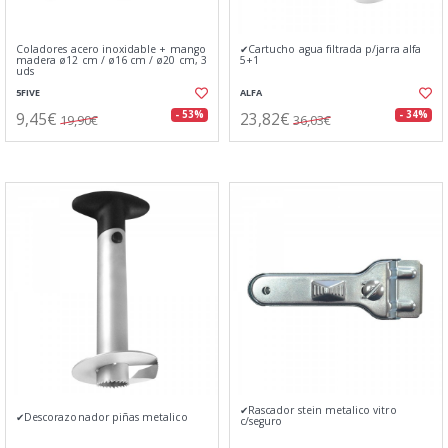
Coladores acero inoxidable + mango
✔Cartucho agua filtrada p/jarra alfa
madera ø12 cm / ø16 cm / ø20 cm, 3
5+1
uds
5FIVE
ALFA
9,45€
23,82€
- 53%
- 34%
19,90€
36,03€
✔Rascador stein metalico vitro
✔Descorazonador piñas metalico
c/seguro