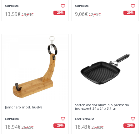
SUPREME
SUPREME
13,59€
9,06€
- 29%
- 29%
19,21€
12,75€
Sarten asador aluminio prensado
Jamonero mod. huelva
ind expert 24 x 24 x 3,7 cm
SUPREME
SAN IGNACIO
18,94€
18,43€
- 29%
- 29%
26,65€
25,93€