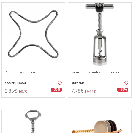
Reductor gas cocina
Sacacorchos bodeguero cromado
ROMFEL HOGAR
SUPREME
2,85€
7,78€
- 30%
- 30%
4,07€
11,11€