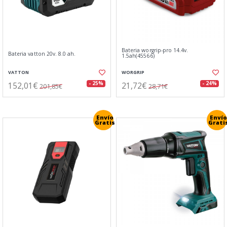
Bateria worgrip-pro 14.4v.
Bateria vatton 20v. 8.0 ah.
1.5ah(45566)
VATTON
WORGRIP
152,01€
21,72€
- 25%
- 24%
201,85€
28,71€
Envío
Envío
Gratis
Grati