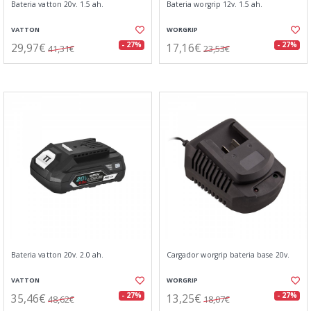
Bateria vatton 20v. 1.5 ah.
Bateria worgrip 12v. 1.5 ah.
VATTON
WORGRIP
29,97€
17,16€
- 27%
- 27%
41,31€
23,53€
Bateria vatton 20v. 2.0 ah.
Cargador worgrip bateria base 20v.
VATTON
WORGRIP
35,46€
13,25€
- 27%
- 27%
48,62€
18,07€