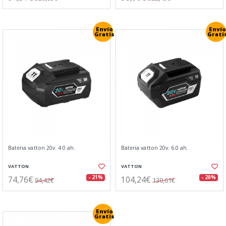
Envío
Envío
Gratis
Grati
Bateria vatton 20v. 4.0 ah.
Bateria vatton 20v. 6.0 ah.
VATTON
VATTON
74,76€
104,24€
- 21%
- 20%
94,42€
130,61€
Envío
Gratis