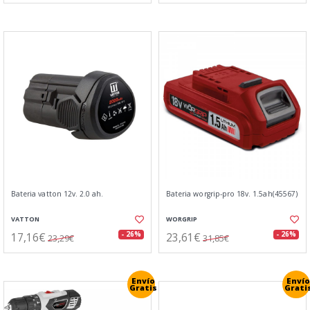
Bateria vatton 12v. 2.0 ah.
Bateria worgrip-pro 18v. 1.5ah(45567)
VATTON
WORGRIP
17,16€
23,61€
- 26%
- 26%
23,29€
31,85€
Envío
Envío
Gratis
Grati