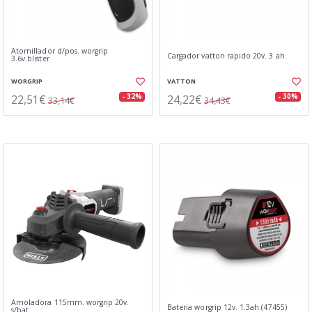
Atornillador d/pos. worgrip
Cargador vatton rapido 20v. 3 ah.
3.6v.blister
WORGRIP
VATTON
22,51€
24,22€
- 32%
- 30%
33,14€
34,43€
Amoladora 115mm. worgrip 20v.
Bateria worgrip 12v. 1.3ah.(47455)
s/bat