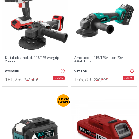
Kit talad/amolad. 115/125 worgrip
Amoladora 115/125vatton 20v.
2bater
4.0ah.brush
WORGRIP
VATTON
181,25€
165,70€
- 26%
- 25%
243,41€
220,20€
Envío
Gratis