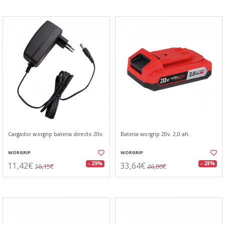
Cargador worgrip bateria directo 20v.
Bateria worgrip 20v. 2,0 ah.
WORGRIP
WORGRIP
11,42€
33,64€
- 29%
- 28%
16,15€
46,86€