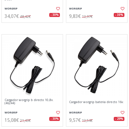
WORGRIP
WORGRIP
34,07€
9,83€
- 30%
- 30%
48,42€
13,97€
Cargador worgrip b directo 10,8v.
Cargador worgrip bateria directo 16v.
(46244)
WORGRIP
WORGRIP
15,08€
9,57€
- 30%
- 29%
21,43€
13,54€