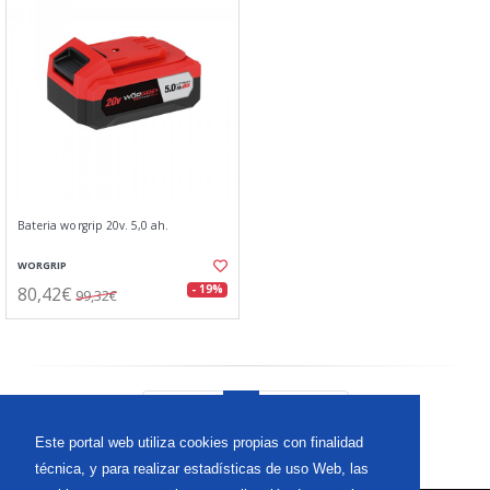
Bateria worgrip 20v. 5,0 ah.
WORGRIP
80,42€
- 19%
99,32€
Anterior
1
Siguiente
Este portal web utiliza cookies propias con finalidad
técnica, y para realizar estadísticas de uso Web, las