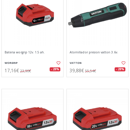
Bateria worgrip 12v. 1.5 ah.
Atornillador presion vatton 3.6v.
WORGRIP
VATTON
17,16€
39,88€
- 28%
- 28%
23,90€
55,54€