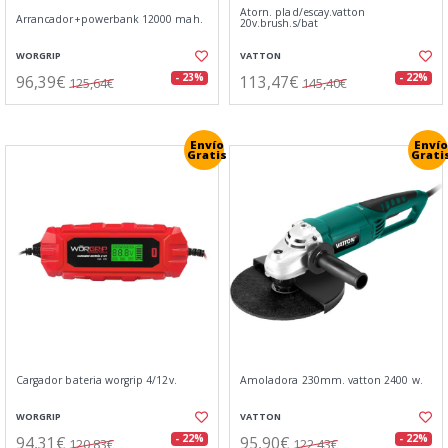
Atorn. plad/escay.vatton
Arrancador+powerbank 12000 mah.
20v.brush.s/bat
WORGRIP
VATTON
96,39€
113,47€
- 23%
- 22%
125,64€
145,40€
Envío
Envío
Gratis
Grati
Cargador bateria worgrip 4/12v.
Amoladora 230mm. vatton 2400 w.
WORGRIP
VATTON
94,31€
95,90€
- 22%
- 22%
120,83€
122,43€