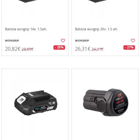
Bateria worgrip 16v. 1.5ah.
Bateria worgrip 20v. 1.5 ah.
WORGRIP
WORGRIP
20,82€
26,31€
- 28%
- 27%
28,85€
36,27€