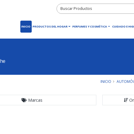
INICIO
PRODUCTOS DEL HOGAR
PERFUMES Y COSMÉTICA
CUIDADO E HIG
che
INICIO
AUTOMÓV
Marcas
Or