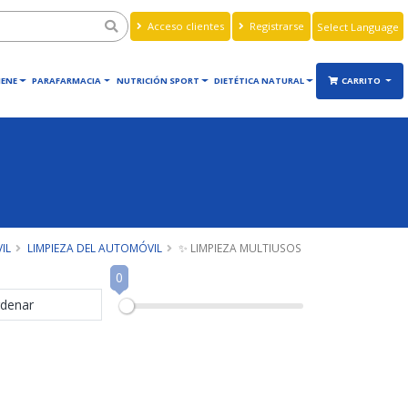
Acceso clientes
Registrarse
Powered by
Translate
IENE
PARAFARMACIA
NUTRICIÓN SPORT
DIETÉTICA NATURAL
CARRITO
IL
LIMPIEZA DEL AUTOMÓVIL
✨ LIMPIEZA MULTIUSOS
0
denar