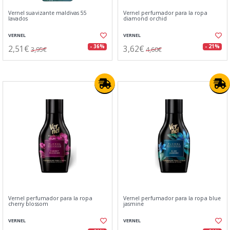
Vernel suavizante maldivas 55
Vernel perfumador para la ropa
lavados
diamond orchid
VERNEL
VERNEL
2,51€
3,62€
- 36%
- 21%
3,95€
4,60€
Vernel perfumador para la ropa
Vernel perfumador para la ropa blue
cherry blossom
jasmine
VERNEL
VERNEL