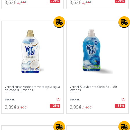
3,62€
3,62€
- 21%
- 21%
4,60€
4,60€
Vernel suavizante aromaterapia agua
Vernel Suavizante Cielo Azul 80
de coco 80 lavados
lavados
VERNEL
VERNEL
2,89€
2,95€
- 26%
- 36%
3,90€
4,60€