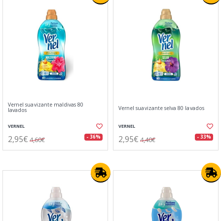
Vernel suavizante maldivas 80
Vernel suavizante selva 80 lavados
lavados
VERNEL
VERNEL
2,95€
2,95€
- 36%
- 33%
4,60€
4,40€