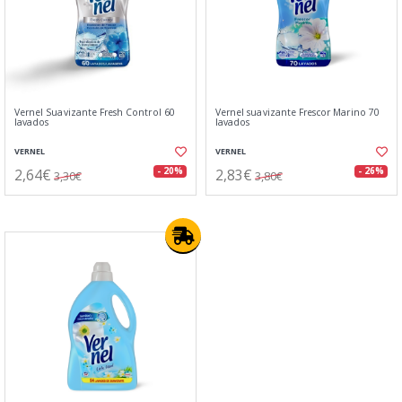
Vernel Suavizante Fresh Control 60
Vernel suavizante Frescor Marino 70
lavados
lavados
VERNEL
VERNEL
2,64€
2,83€
- 20%
- 26%
3,30€
3,80€