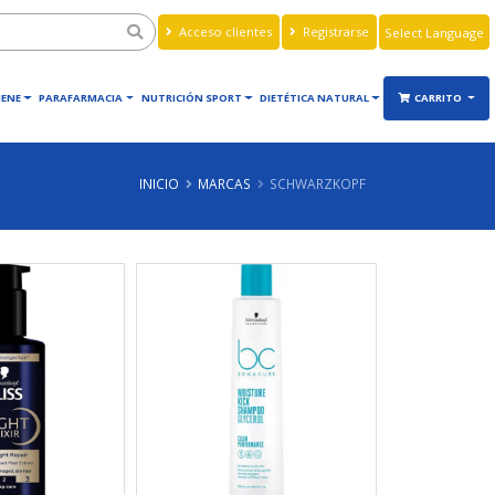
Acceso clientes
Registrarse
Powered by
Translate
IENE
PARAFARMACIA
NUTRICIÓN SPORT
DIETÉTICA NATURAL
CARRITO
INICIO
MARCAS
SCHWARZKOPF