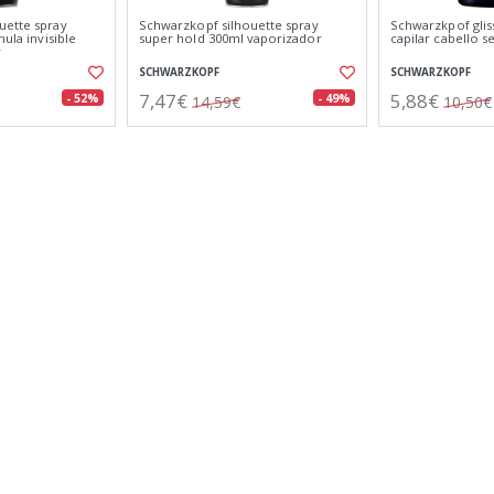
uette spray
Schwarzkopf silhouette spray
Schwarzkpof glis
mula invisible
super hold 300ml vaporizador
capilar cabello s
r
SCHWARZKOPF
SCHWARZKOPF
7,47€
5,88€
- 52%
- 49%
14,59€
10,50€