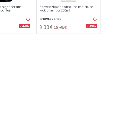
s night serum
Schwarzkpof bonacure moisture
eco 1un
kick champu 250ml
SCHWARZKOPF
9,33€
- 44%
- 49%
18,36€