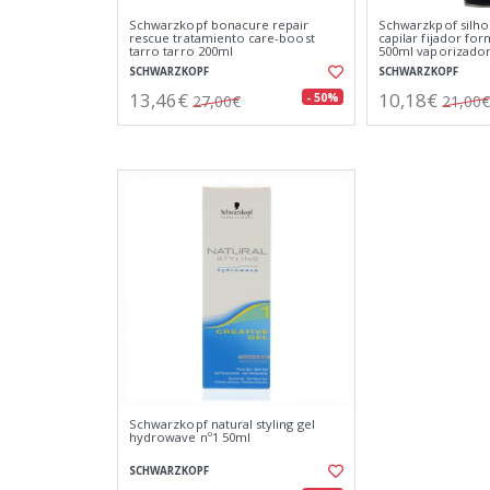
Schwarzkopf bonacure repair
Schwarzkpof silho
rescue tratamiento care-boost
capilar fijador for
tarro tarro 200ml
500ml vaporizado
SCHWARZKOPF
SCHWARZKOPF
13,46€
10,18€
- 50%
27,00€
21,00€
Schwarzkopf natural styling gel
hydrowave nº1 50ml
SCHWARZKOPF