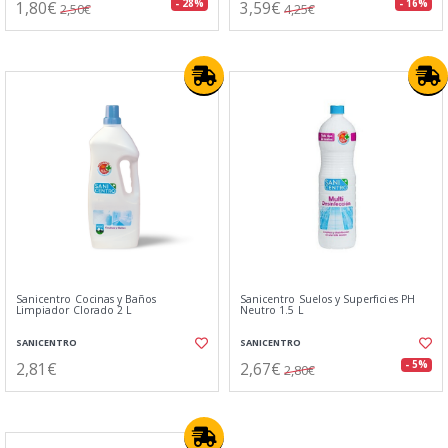
1,80€
3,59€
- 28%
- 16%
2,50€
4,25€
Sanicentro Cocinas y Baños
Sanicentro Suelos y Superficies PH
Limpiador Clorado 2 L
Neutro 1.5 L
SANICENTRO
SANICENTRO
2,81€
2,67€
- 5%
2,80€