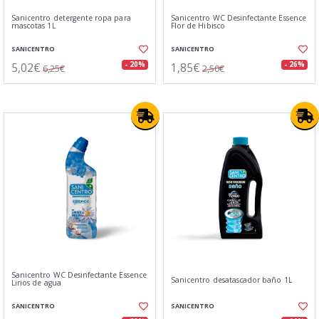
Sanicentro detergente ropa para
Sanicentro WC Desinfectante Essence
mascotas 1L
Flor de Hibisco
SANICENTRO
SANICENTRO
5,02€
1,85€
- 20%
- 26%
6,25€
2,50€
Sanicentro WC Desinfectante Essence
Sanicentro desatascador baño 1L
Lirios de agua
SANICENTRO
SANICENTRO