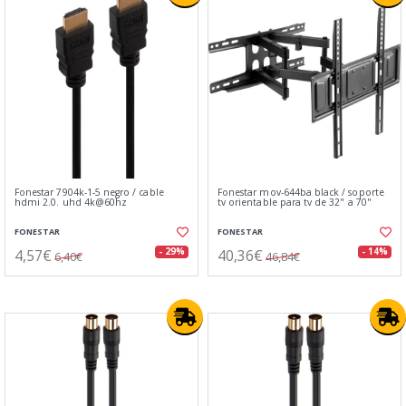
Fonestar 7904k-1-5 negro / cable
Fonestar mov-644ba black / soporte
hdmi 2.0. uhd 4k@60hz
tv orientable para tv de 32" a 70"
FONESTAR
FONESTAR
4,57€
40,36€
- 29%
- 14%
6,40€
46,84€