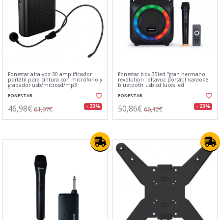
Fonestar alta-voz-30 amplificador
Fonestar box-35led ''gran hermano:
portátil para cintura con micrófono y
revolution'' altavoz portátil karaoke
grabador usb/microsd/mp3
bluetooth usb sd luces led
FONESTAR
FONESTAR
46,98€
50,86€
- 23%
- 23%
61,07€
66,12€