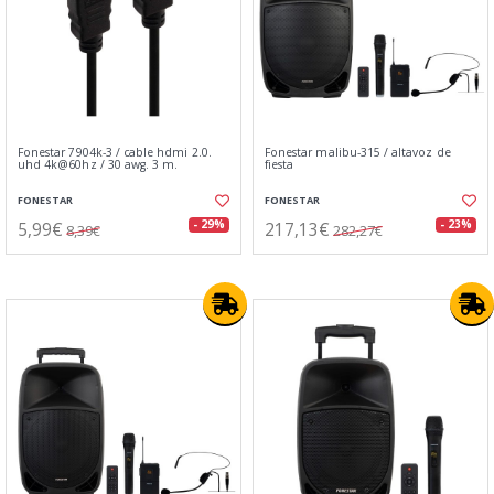
Fonestar 7904k-3 / cable hdmi 2.0.
Fonestar malibu-315 / altavoz de
uhd 4k@60hz / 30 awg. 3 m.
fiesta
FONESTAR
FONESTAR
5,99€
217,13€
- 29%
- 23%
8,39€
282,27€