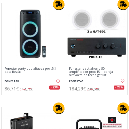
Fonestar party-duo altavoz portátil
Fonestar pack ahorro 50 -
para fiestas
amplificador prox-15 + pareja
altavoces de techo gat-501
FONESTAR
FONESTAR
86,71€
184,29€
- 23%
- 23%
112,72€
239,58€