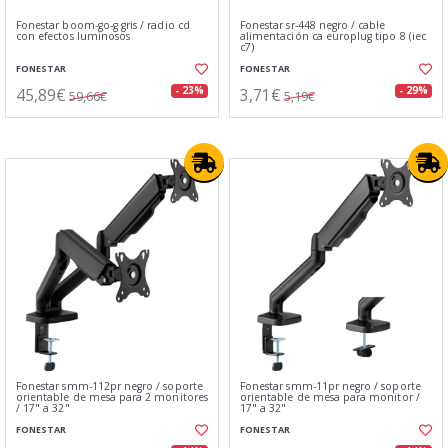
Fonestar boom-go-g gris / radio cd
Fonestar sr-448 negro / cable
con efectos luminosos
alimentación ca europlug tipo 8 (iec
c7)
FONESTAR
FONESTAR
45,89€
3,71€
- 23%
- 29%
59,66€
5,19€
Fonestar smm-112pr negro / soporte
Fonestar smm-11pr negro / soporte
orientable de mesa para 2 monitores
orientable de mesa para monitor /
/ 17" a 32"
17" a 32"
FONESTAR
FONESTAR