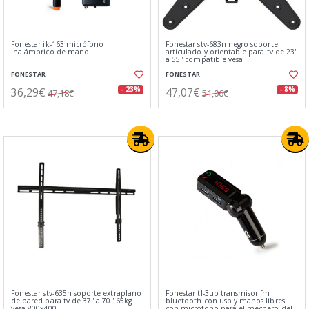
Fonestar ik-163 micrófono
Fonestar stv-683n negro soporte
inalámbrico de mano
articulado y orientable para tv de 23''
a 55'' compatible vesa
FONESTAR
FONESTAR
36,29€
47,07€
- 23%
- 8%
47,18€
51,06€
Fonestar stv-635n soporte extraplano
Fonestar tl-3ub transmisor fm
de pared para tv de 37'' a 70'' 65kg
bluetooth con usb y manos libres
vesa 800x400
con micrófono para el mechero del