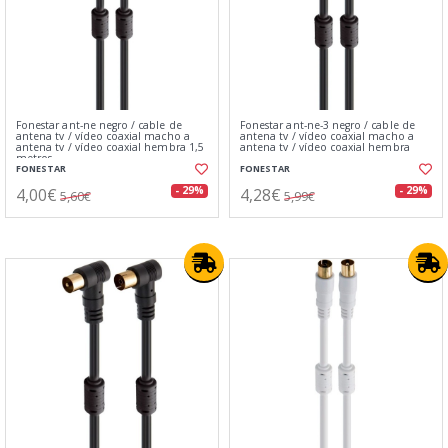
Fonestar ant-ne negro / cable de
Fonestar ant-ne-3 negro / cable de
antena tv / vídeo coaxial macho a
antena tv / vídeo coaxial macho a
antena tv / vídeo coaxial hembra 1,5
antena tv / vídeo coaxial hembra
metros
FONESTAR
FONESTAR
4,00€
4,28€
- 29%
- 29%
5,60€
5,99€