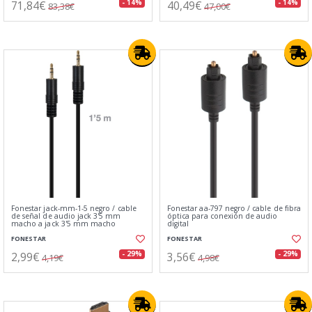
71,84€
40,49€
- 14%
- 14%
83,38€
47,00€
Fonestar jack-mm-1-5 negro / cable
Fonestar aa-797 negro / cable de fibra
de señal de audio jack 3'5 mm
óptica para conexión de audio
macho a jack 3'5 mm macho
digital
FONESTAR
FONESTAR
2,99€
3,56€
- 29%
- 29%
4,19€
4,98€