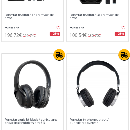
Fonestar malibu-312 / altavoz de
Fonestar malibu-308 / altavoz de
fiesta
fiesta
FONESTAR
FONESTAR
196,72€
100,54€
- 23%
- 23%
255,74€
130,70€
Fonestar auris-bt black / auriculares
Fonestar tv-phones black /
onear inalámbricos bth 5.3
auriculares overear