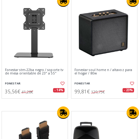
Fonestar stm-22ba negro / soporte tv
Fonestar soul home n / altavoz para
de mesa orientable de 23" a 55"
el hogar / 80w
FONESTAR
FONESTAR
35,56€
99,81€
- 14%
- 23%
41,28€
129,75€