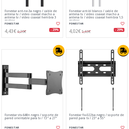
Fonestar ant-ne-3a negro / cable de
Fonestar ant-bl blanco / cable de
antena tv / vídeo coaxial macho a
antena tv / vídeo coaxial macho a
antena tv / vídeo coaxial hembra 3
antena tv / vídeo coaxial hembra 1,5
metros
metros
FONESTAR
FONESTAR
4,43€
4,02€
- 29%
- 29%
6,20€
5,63€
Fonestar stv-648n negro / soporte de
Fonestar fix-022ba negro / soporte de
pared orientable para tv / 13" a 27"
pared para tv / 23" a 55"
FONESTAR
FONESTAR