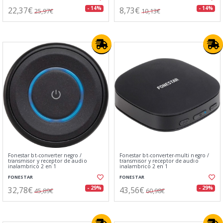
22,37€
8,73€
- 14%
- 14%
25,97€
10,13€
Fonestar bt-converter negro /
Fonestar bt-converter-multi negro /
transmisor y receptor de audio
transmisor y receptor de audio
inalambrico 2 en 1
inalambrico 2 en 1
FONESTAR
FONESTAR
32,78€
43,56€
- 29%
- 29%
45,89€
60,98€