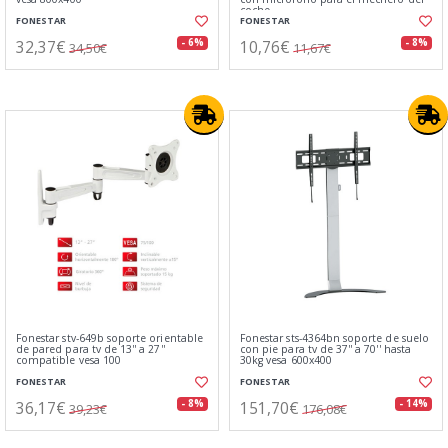
coche
FONESTAR
FONESTAR
32,37€
10,76€
- 6%
- 8%
34,50€
11,67€
Fonestar stv-649b soporte orientable
Fonestar sts-4364bn soporte de suelo
de pared para tv de 13'' a 27''
con pie para tv de 37'' a 70'' hasta
compatible vesa 100
30kg vesa 600x400
FONESTAR
FONESTAR
36,17€
151,70€
- 8%
- 14%
39,23€
176,08€