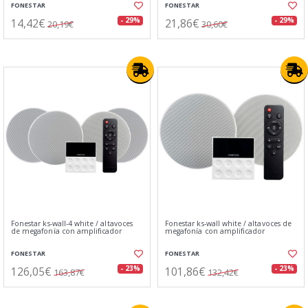
FONESTAR
FONESTAR
14,42€
21,86€
- 29%
- 29%
20,19€
30,60€
Fonestar ks-wall-4 white / altavoces
Fonestar ks-wall white / altavoces de
de megafonía con amplificador
megafonía con amplificador
FONESTAR
FONESTAR
126,05€
101,86€
- 23%
- 23%
163,87€
132,42€