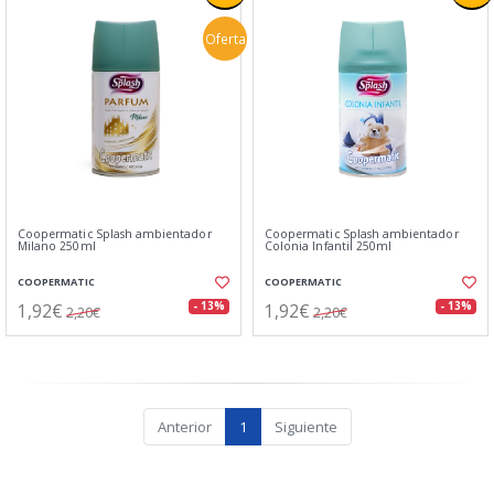
Oferta
Coopermatic Splash ambientador
Coopermatic Splash ambientador
Milano 250ml
Colonia Infantil 250ml
COOPERMATIC
COOPERMATIC
1,92€
1,92€
- 13%
- 13%
2,20€
2,20€
Anterior
1
Siguiente